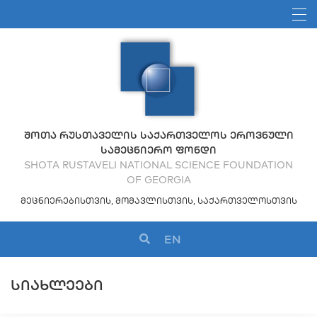
ᲨᲝᲗᲐ ᲠᲣᲡᲗᲐᲕᲔᲚᲘᲡ ᲡᲐᲥᲐᲠᲗᲕᲔᲚᲝᲡ ᲔᲠᲝᲕᲜᲣᲚᲘ
ᲡᲐᲛᲔᲪᲜᲘᲔᲠᲝ ᲤᲝᲜᲓᲘ
SHOTA RUSTAVELI NATIONAL SCIENCE FOUNDATION
OF GEORGIA
ᲛᲔᲪᲜᲘᲔᲠᲔᲑᲘᲡᲗᲕᲘᲡ, ᲛᲝᲛᲐᲕᲚᲘᲡᲗᲕᲘᲡ, ᲡᲐᲥᲐᲠᲗᲕᲔᲚᲝᲡᲗᲕᲘᲡ
EN
ᲡᲘᲐᲮᲚᲔᲔᲑᲘ