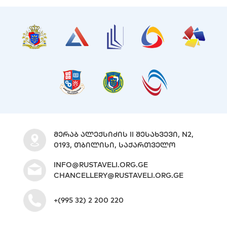
ᲛᲔᲠᲐᲑ ᲐᲚᲔᲥᲡᲘᲫᲘᲡ II ᲨᲔᲡᲐᲮᲕᲔᲕᲘ, N2,
0193, ᲗᲑᲘᲚᲘᲡᲘ, ᲡᲐᲥᲐᲠᲗᲕᲔᲚᲝ
INFO@RUSTAVELI.ORG.GE
CHANCELLERY@RUSTAVELI.ORG.GE
+(995 32) 2 200 220