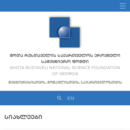
ᲨᲝᲗᲐ ᲠᲣᲡᲗᲐᲕᲔᲚᲘᲡ ᲡᲐᲥᲐᲠᲗᲕᲔᲚᲝᲡ ᲔᲠᲝᲕᲜᲣᲚᲘ
ᲡᲐᲛᲔᲪᲜᲘᲔᲠᲝ ᲤᲝᲜᲓᲘ
SHOTA RUSTAVELI NATIONAL SCIENCE FOUNDATION
OF GEORGIA
ᲛᲔᲪᲜᲘᲔᲠᲔᲑᲘᲡᲗᲕᲘᲡ, ᲛᲝᲛᲐᲕᲚᲘᲡᲗᲕᲘᲡ, ᲡᲐᲥᲐᲠᲗᲕᲔᲚᲝᲡᲗᲕᲘᲡ
EN
ᲡᲘᲐᲮᲚᲔᲔᲑᲘ