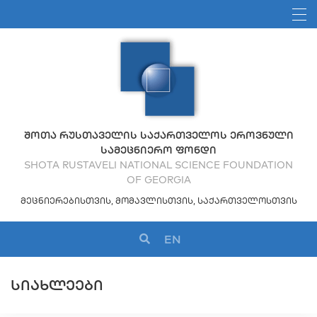
ᲨᲝᲗᲐ ᲠᲣᲡᲗᲐᲕᲔᲚᲘᲡ ᲡᲐᲥᲐᲠᲗᲕᲔᲚᲝᲡ ᲔᲠᲝᲕᲜᲣᲚᲘ
ᲡᲐᲛᲔᲪᲜᲘᲔᲠᲝ ᲤᲝᲜᲓᲘ
SHOTA RUSTAVELI NATIONAL SCIENCE FOUNDATION
OF GEORGIA
ᲛᲔᲪᲜᲘᲔᲠᲔᲑᲘᲡᲗᲕᲘᲡ, ᲛᲝᲛᲐᲕᲚᲘᲡᲗᲕᲘᲡ, ᲡᲐᲥᲐᲠᲗᲕᲔᲚᲝᲡᲗᲕᲘᲡ
EN
ᲡᲘᲐᲮᲚᲔᲔᲑᲘ