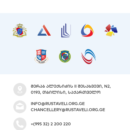
ᲛᲔᲠᲐᲑ ᲐᲚᲔᲥᲡᲘᲫᲘᲡ II ᲨᲔᲡᲐᲮᲕᲔᲕᲘ, N2,
0193, ᲗᲑᲘᲚᲘᲡᲘ, ᲡᲐᲥᲐᲠᲗᲕᲔᲚᲝ
INFO@RUSTAVELI.ORG.GE
CHANCELLERY@RUSTAVELI.ORG.GE
+(995 32) 2 200 220