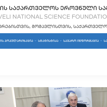
ᲘᲡ ᲡᲐᲥᲐᲠᲗᲕᲔᲚᲝᲡ ᲔᲠᲝᲕᲜᲣᲚᲘ ᲡᲐ
ELI NATIONAL SCIENCE FOUNDATI
ᲔᲠᲔᲑᲘᲡᲗᲕᲘᲡ, ᲛᲝᲛᲐᲕᲚᲘᲡᲗᲕᲘᲡ, ᲡᲐᲥᲐᲠᲗᲕᲔᲚ
ᲑᲘᲡ ᲞᲝᲞᲣᲚᲐᲠᲘᲖᲐᲪᲘᲐ
ᲡᲢᲐᲢᲘᲡᲢᲘᲙᲐ
ᲡᲐᲯᲐᲠᲝ ᲘᲜᲤᲝᲠᲛᲐᲪᲘᲐ
Ს