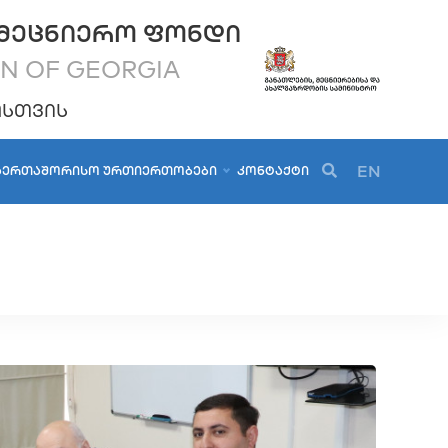
ᲛᲔᲪᲜᲘᲔᲠᲝ ᲤᲝᲜᲓᲘ
ON OF GEORGIA
ᲝᲡᲗᲕᲘᲡ
EN
ᲐᲔᲠᲗᲐᲨᲝᲠᲘᲡᲝ ᲣᲠᲗᲘᲔᲠᲗᲝᲑᲔᲑᲘ
ᲙᲝᲜᲢᲐᲥᲢᲘ