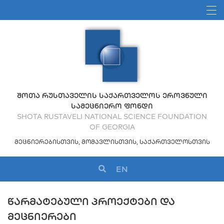
ᲨᲝᲗᲐ ᲠᲣᲡᲗᲐᲕᲔᲚᲘᲡ ᲡᲐᲥᲐᲠᲗᲕᲔᲚᲝᲡ ᲔᲠᲝᲕᲜᲣᲚᲘ
ᲡᲐᲛᲔᲪᲜᲘᲔᲠᲝ ᲤᲝᲜᲓᲘ
SHOTA RUSTAVELI NATIONAL SCIENCE FOUNDATION
OF GEORGIA
ᲛᲔᲪᲜᲘᲔᲠᲔᲑᲘᲡᲗᲕᲘᲡ, ᲛᲝᲛᲐᲕᲚᲘᲡᲗᲕᲘᲡ, ᲡᲐᲥᲐᲠᲗᲕᲔᲚᲝᲡᲗᲕᲘᲡ
EN
ᲬᲐᲠᲛᲐᲢᲔᲑᲣᲚᲘ ᲞᲠᲝᲔᲥᲢᲔᲑᲘ ᲓᲐ
ᲛᲔᲪᲜᲘᲔᲠᲔᲑᲘ