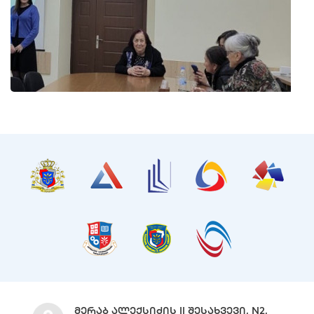
ᲛᲔᲠᲐᲑ ᲐᲚᲔᲥᲡᲘᲫᲘᲡ II ᲨᲔᲡᲐᲮᲕᲔᲕᲘ, N2,