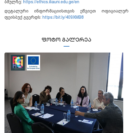
ბმულზე:
https://ethics.iliauni.edu.ge/en
დეტალური ინფორმაციისთვის ეწვიეთ ოფიციალურ
ფეისბუქ გვერდს:
https://bit.ly/409XMB8
ᲤᲝᲢᲝ ᲒᲐᲚᲔᲠᲔᲐ