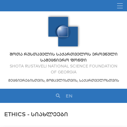
ᲨᲝᲗᲐ ᲠᲣᲡᲗᲐᲕᲔᲚᲘᲡ ᲡᲐᲥᲐᲠᲗᲕᲔᲚᲝᲡ ᲔᲠᲝᲕᲜᲣᲚᲘ
ᲡᲐᲛᲔᲪᲜᲘᲔᲠᲝ ᲤᲝᲜᲓᲘ
SHOTA RUSTAVELI NATIONAL SCIENCE FOUNDATION
OF GEORGIA
ᲛᲔᲪᲜᲘᲔᲠᲔᲑᲘᲡᲗᲕᲘᲡ, ᲛᲝᲛᲐᲕᲚᲘᲡᲗᲕᲘᲡ, ᲡᲐᲥᲐᲠᲗᲕᲔᲚᲝᲡᲗᲕᲘᲡ
EN
ETHICS - ᲡᲘᲐᲮᲚᲔᲔᲑᲘ