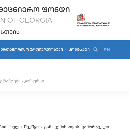
ᲛᲔᲪᲜᲘᲔᲠᲝ ᲤᲝᲜᲓᲘ
ON OF GEORGIA
ᲝᲡᲗᲕᲘᲡ
EN
ᲐᲔᲠᲗᲐᲨᲝᲠᲘᲡᲝ ᲣᲠᲗᲘᲔᲠᲗᲝᲑᲔᲑᲘ
ᲙᲝᲜᲢᲐᲥᲢᲘ
გრანტების კონკურსი
ზით, ხელი შეუწყოს გამოცემისათვის გამორჩეული