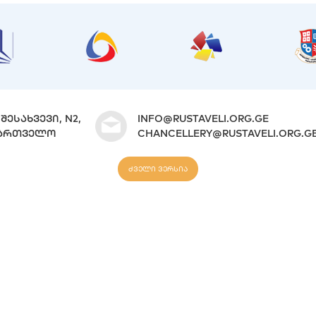
ᲨᲔᲡᲐᲮᲕᲔᲕᲘ, N2,
INFO@RUSTAVELI.ORG.GE
ᲐᲥᲐᲠᲗᲕᲔᲚᲝ
CHANCELLERY@RUSTAVELI.ORG.G
ძველი ვერსია