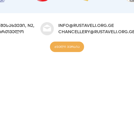
ᲨᲔᲡᲐᲮᲕᲔᲕᲘ, N2,
INFO@RUSTAVELI.ORG.GE
ᲐᲥᲐᲠᲗᲕᲔᲚᲝ
CHANCELLERY@RUSTAVELI.ORG.G
ძველი ვერსია