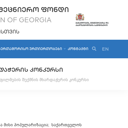
ᲛᲔᲪᲜᲘᲔᲠᲝ ᲤᲝᲜᲓᲘ
ON OF GEORGIA
ᲝᲡᲗᲕᲘᲡ
EN
ᲐᲔᲠᲗᲐᲨᲝᲠᲘᲡᲝ ᲣᲠᲗᲘᲔᲠᲗᲝᲑᲔᲑᲘ
ᲙᲝᲜᲢᲐᲥᲢᲘ
ᲠᲓᲐᲭᲔᲠᲘᲡ ᲙᲝᲜᲙᲣᲠᲡᲘ
ფილმების შექმნის მხარდაჭერის კონკურსი
ა მისი პოპულარიზაცია; საქართველოს