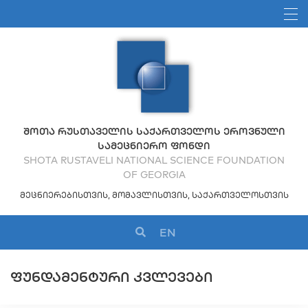
ᲨᲝᲗᲐ ᲠᲣᲡᲗᲐᲕᲔᲚᲘᲡ ᲡᲐᲥᲐᲠᲗᲕᲔᲚᲝᲡ ᲔᲠᲝᲕᲜᲣᲚᲘ
ᲡᲐᲛᲔᲪᲜᲘᲔᲠᲝ ᲤᲝᲜᲓᲘ
SHOTA RUSTAVELI NATIONAL SCIENCE FOUNDATION
OF GEORGIA
ᲛᲔᲪᲜᲘᲔᲠᲔᲑᲘᲡᲗᲕᲘᲡ, ᲛᲝᲛᲐᲕᲚᲘᲡᲗᲕᲘᲡ, ᲡᲐᲥᲐᲠᲗᲕᲔᲚᲝᲡᲗᲕᲘᲡ
EN
ᲤᲣᲜᲓᲐᲛᲔᲜᲢᲣᲠᲘ ᲙᲕᲚᲔᲕᲔᲑᲘ