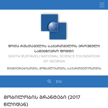
ᲨᲝᲗᲐ ᲠᲣᲡᲗᲐᲕᲔᲚᲘᲡ ᲡᲐᲥᲐᲠᲗᲕᲔᲚᲝᲡ ᲔᲠᲝᲕᲜᲣᲚᲘ
ᲡᲐᲛᲔᲪᲜᲘᲔᲠᲝ ᲤᲝᲜᲓᲘ
SHOTA RUSTAVELI NATIONAL SCIENCE FOUNDATION
OF GEORGIA
ᲛᲔᲪᲜᲘᲔᲠᲔᲑᲘᲡᲗᲕᲘᲡ, ᲛᲝᲛᲐᲕᲚᲘᲡᲗᲕᲘᲡ, ᲡᲐᲥᲐᲠᲗᲕᲔᲚᲝᲡᲗᲕᲘᲡ
EN
ᲛᲝᲑᲘᲚᲝᲑᲘᲡ ᲒᲠᲐᲜᲢᲔᲑᲘ (2017
ᲬᲚᲘᲓᲐᲜ)