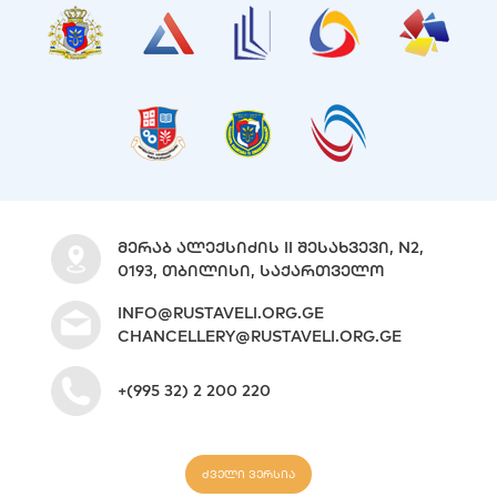
ᲛᲔᲠᲐᲑ ᲐᲚᲔᲥᲡᲘᲫᲘᲡ II ᲨᲔᲡᲐᲮᲕᲔᲕᲘ, N2,
0193, ᲗᲑᲘᲚᲘᲡᲘ, ᲡᲐᲥᲐᲠᲗᲕᲔᲚᲝ
INFO@RUSTAVELI.ORG.GE
CHANCELLERY@RUSTAVELI.ORG.GE
+(995 32) 2 200 220
ძველი ვერსია