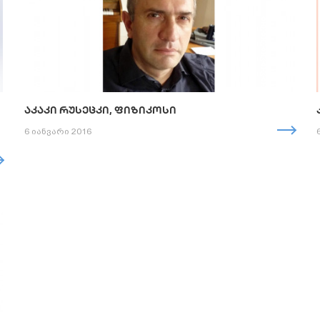
ᲐᲙᲐᲙᲘ ᲠᲣᲡᲔᲪᲙᲘ, ᲤᲘᲖᲘᲙᲝᲡᲘ
6 იანვარი 2016