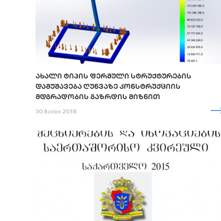
ᲐᲮᲐᲚᲘ ᲢᲘᲞᲘᲡ ᲤᲔᲠᲛᲣᲚᲘ ᲡᲢᲠᲣᲥᲢᲣᲠᲔᲑᲘᲡ
ᲓᲐᲛᲣᲨᲐᲕᲔᲑᲐ ᲦᲣᲜᲕᲐᲖᲔ ᲙᲝᲜᲡᲢᲠᲣᲥᲪᲘᲘᲡ
ᲛᲓᲒᲠᲐᲓᲝᲑᲘᲡ ᲒᲐᲖᲠᲓᲘᲡ ᲛᲘᲖᲜᲘᲗ
30 მაისი 2018