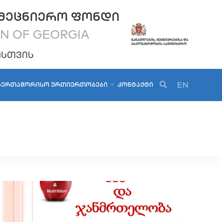
ᲛᲔᲪᲜᲘᲔᲠᲝ ᲤᲝᲜᲓᲘ
ON OF GEORGIA
ᲝᲡᲗᲕᲘᲡ
EN
ᲐᲔᲠᲗᲐᲨᲝᲠᲘᲡᲝ ᲣᲠᲗᲘᲔᲠᲗᲝᲑᲔᲑᲘ
ᲙᲝᲜᲢᲐᲥᲢᲘ