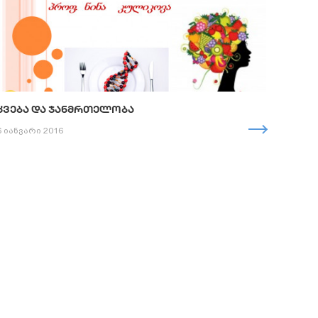
ᲙᲕᲔᲑᲐ ᲓᲐ ᲯᲐᲜᲛᲠᲗᲔᲚᲝᲑᲐ
6 იანვარი 2016