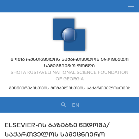
ᲨᲝᲗᲐ ᲠᲣᲡᲗᲐᲕᲔᲚᲘᲡ ᲡᲐᲥᲐᲠᲗᲕᲔᲚᲝᲡ ᲔᲠᲝᲕᲜᲣᲚᲘ
ᲡᲐᲛᲔᲪᲜᲘᲔᲠᲝ ᲤᲝᲜᲓᲘ
SHOTA RUSTAVELI NATIONAL SCIENCE FOUNDATION
OF GEORGIA
ᲛᲔᲪᲜᲘᲔᲠᲔᲑᲘᲡᲗᲕᲘᲡ, ᲛᲝᲛᲐᲕᲚᲘᲡᲗᲕᲘᲡ, ᲡᲐᲥᲐᲠᲗᲕᲔᲚᲝᲡᲗᲕᲘᲡ
EN
ELSEVIER-ᲘᲡ ᲑᲐᲖᲔᲑᲖᲔ ᲬᲕᲓᲝᲛᲐ/
ᲡᲐᲥᲐᲠᲗᲕᲔᲚᲝᲡ ᲡᲐᲛᲔᲪᲜᲘᲔᲠᲝ