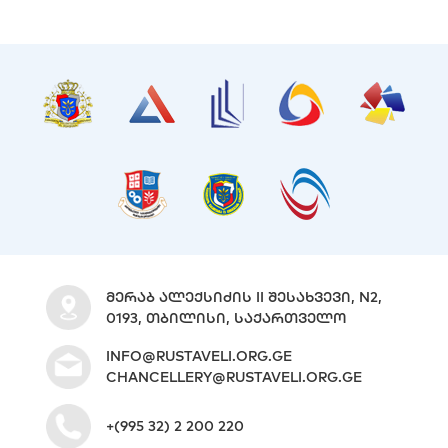
ᲛᲔᲠᲐᲑ ᲐᲚᲔᲥᲡᲘᲫᲘᲡ II ᲨᲔᲡᲐᲮᲕᲔᲕᲘ, N2,
0193, ᲗᲑᲘᲚᲘᲡᲘ, ᲡᲐᲥᲐᲠᲗᲕᲔᲚᲝ
INFO@RUSTAVELI.ORG.GE
CHANCELLERY@RUSTAVELI.ORG.GE
+(995 32) 2 200 220