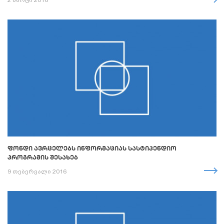
2 მარტი 2016
ᲤᲝᲜᲓᲘ ᲐᲕᲠᲪᲔᲚᲔᲑᲡ ᲘᲜᲤᲝᲠᲛᲐᲪᲘᲐᲡ ᲡᲐᲡᲢᲘᲞᲔᲜᲓᲘᲝ
ᲞᲠᲝᲒᲠᲐᲛᲘᲡ ᲨᲔᲡᲐᲮᲔᲑ
9 თებერვალი 2016