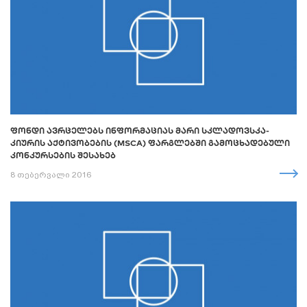
ᲤᲝᲜᲓᲘ ᲐᲕᲠᲪᲔᲚᲔᲑᲡ ᲘᲜᲤᲝᲠᲛᲐᲪᲘᲐᲡ ᲛᲐᲠᲘ ᲡᲙᲚᲐᲓᲝᲕᲡᲙᲐ-
ᲙᲘᲣᲠᲘᲡ ᲐᲥᲢᲘᲕᲝᲑᲔᲑᲘᲡ (MSCA) ᲤᲐᲠᲒᲚᲔᲑᲨᲘ ᲒᲐᲛᲝᲪᲮᲐᲓᲔᲑᲣᲚᲘ
ᲙᲝᲜᲙᲣᲠᲡᲔᲑᲘᲡ ᲨᲔᲡᲐᲮᲔᲑ
8 თებერვალი 2016