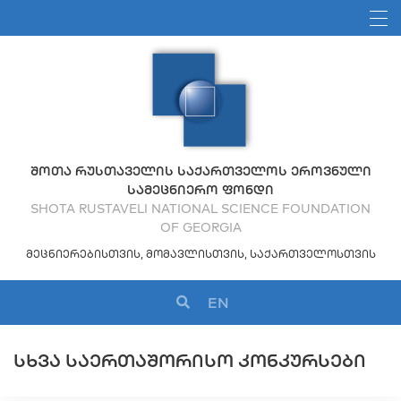
ᲨᲝᲗᲐ ᲠᲣᲡᲗᲐᲕᲔᲚᲘᲡ ᲡᲐᲥᲐᲠᲗᲕᲔᲚᲝᲡ ᲔᲠᲝᲕᲜᲣᲚᲘ
ᲡᲐᲛᲔᲪᲜᲘᲔᲠᲝ ᲤᲝᲜᲓᲘ
SHOTA RUSTAVELI NATIONAL SCIENCE FOUNDATION
OF GEORGIA
ᲛᲔᲪᲜᲘᲔᲠᲔᲑᲘᲡᲗᲕᲘᲡ, ᲛᲝᲛᲐᲕᲚᲘᲡᲗᲕᲘᲡ, ᲡᲐᲥᲐᲠᲗᲕᲔᲚᲝᲡᲗᲕᲘᲡ
EN
ᲡᲮᲕᲐ ᲡᲐᲔᲠᲗᲐᲨᲝᲠᲘᲡᲝ ᲙᲝᲜᲙᲣᲠᲡᲔᲑᲘ