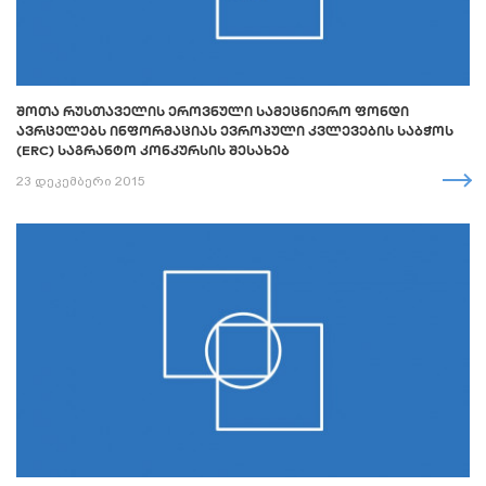
ᲨᲝᲗᲐ ᲠᲣᲡᲗᲐᲕᲔᲚᲘᲡ ᲔᲠᲝᲕᲜᲣᲚᲘ ᲡᲐᲛᲔᲪᲜᲘᲔᲠᲝ ᲤᲝᲜᲓᲘ
ᲐᲕᲠᲪᲔᲚᲔᲑᲡ ᲘᲜᲤᲝᲠᲛᲐᲪᲘᲐᲡ ᲔᲕᲠᲝᲞᲣᲚᲘ ᲙᲕᲚᲔᲕᲔᲑᲘᲡ ᲡᲐᲑᲭᲝᲡ
(ERC) ᲡᲐᲒᲠᲐᲜᲢᲝ ᲙᲝᲜᲙᲣᲠᲡᲘᲡ ᲨᲔᲡᲐᲮᲔᲑ
23 დეკემბერი 2015