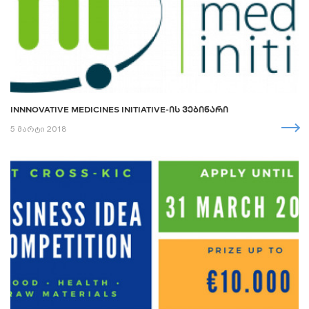
INNNOVATIVE MEDICINES INITIATIVE-ᲘᲡ ᲕᲔᲑᲘᲜᲐᲠᲘ
5 მარტი 2018