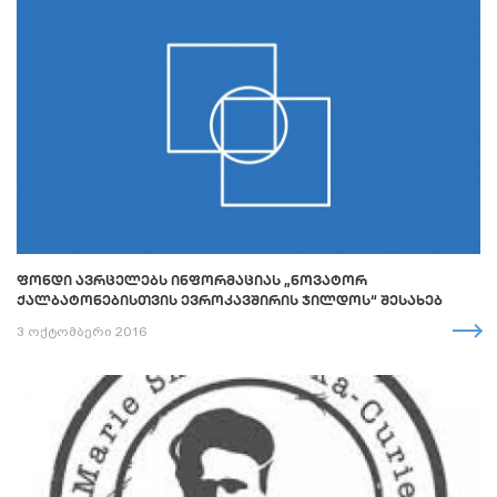
ᲤᲝᲜᲓᲘ ᲐᲕᲠᲪᲔᲚᲔᲑᲡ ᲘᲜᲤᲝᲠᲛᲐᲪᲘᲐᲡ „ᲜᲝᲕᲐᲢᲝᲠ
ᲥᲐᲚᲑᲐᲢᲝᲜᲔᲑᲘᲡᲗᲕᲘᲡ ᲔᲕᲠᲝᲙᲐᲕᲨᲘᲠᲘᲡ ᲯᲘᲚᲓᲝᲡ“ ᲨᲔᲡᲐᲮᲔᲑ
3 ოქტომბერი 2016