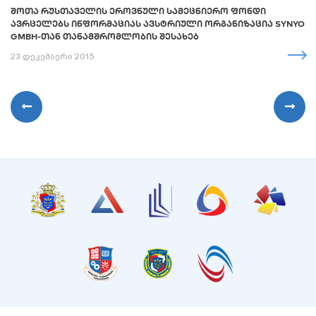
ᲨᲝᲗᲐ ᲠᲣᲡᲗᲐᲕᲔᲚᲘᲡ ᲔᲠᲝᲕᲜᲣᲚᲘ ᲡᲐᲛᲔᲪᲜᲘᲔᲠᲝ ᲤᲝᲜᲓᲘ
ᲐᲕᲠᲪᲔᲚᲔᲑᲡ ᲘᲜᲤᲝᲠᲛᲐᲪᲘᲐᲡ ᲐᲕᲡᲢᲠᲘᲣᲚᲘ ᲝᲠᲒᲐᲜᲘᲖᲐᲪᲘᲐ SYNYO
GMBH-ᲗᲐᲜ ᲗᲐᲜᲐᲛᲨᲠᲝᲛᲚᲝᲑᲘᲡ ᲨᲔᲡᲐᲮᲔᲑ
23 დეკემბერი 2015