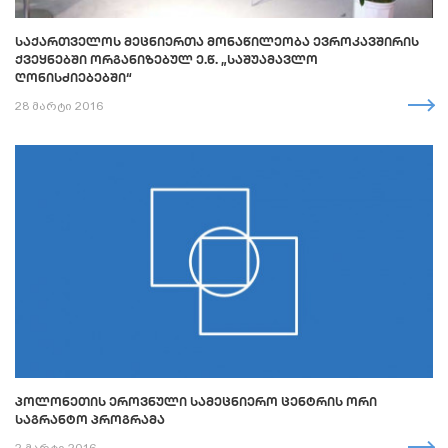
ᲡᲐᲥᲐᲠᲗᲕᲔᲚᲝᲡ ᲛᲔᲪᲜᲘᲔᲠᲗᲐ ᲛᲝᲜᲐᲬᲘᲚᲔᲝᲑᲐ ᲔᲕᲠᲝᲙᲐᲕᲨᲘᲠᲘᲡ
ᲥᲕᲔᲧᲜᲔᲑᲨᲘ ᲝᲠᲒᲐᲜᲘᲖᲔᲑᲣᲚ Ე.Წ. „ᲡᲐᲨᲣᲐᲛᲐᲕᲚᲝ
ᲦᲝᲜᲘᲡᲫᲘᲔᲑᲔᲑᲨᲘ“
28 მარტი 2016
ᲞᲝᲚᲝᲜᲔᲗᲘᲡ ᲔᲠᲝᲕᲜᲣᲚᲘ ᲡᲐᲛᲔᲪᲜᲘᲔᲠᲝ ᲪᲔᲜᲢᲠᲘᲡ ᲝᲠᲘ
ᲡᲐᲒᲠᲐᲜᲢᲝ ᲞᲠᲝᲒᲠᲐᲛᲐ