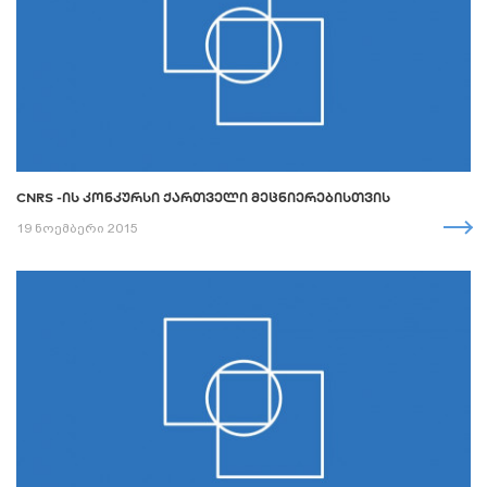
CNRS -ᲘᲡ ᲙᲝᲜᲙᲣᲠᲡᲘ ᲥᲐᲠᲗᲕᲔᲚᲘ ᲛᲔᲪᲜᲘᲔᲠᲔᲑᲘᲡᲗᲕᲘᲡ
19 ნოემბერი 2015