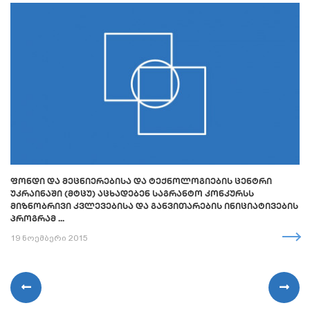
ᲤᲝᲜᲓᲘ ᲓᲐ ᲛᲔᲪᲜᲘᲔᲠᲔᲑᲘᲡᲐ ᲓᲐ ᲢᲔᲥᲜᲝᲚᲝᲒᲘᲔᲑᲘᲡ ᲪᲔᲜᲢᲠᲘ
ᲣᲙᲠᲐᲘᲜᲐᲨᲘ (ᲛᲢᲪᲣ) ᲐᲪᲮᲐᲓᲔᲑᲔᲜ ᲡᲐᲒᲠᲐᲜᲢᲝ ᲙᲝᲜᲙᲣᲠᲡᲡ
ᲛᲘᲖᲜᲝᲑᲠᲘᲕᲘ ᲙᲕᲚᲔᲕᲔᲑᲘᲡᲐ ᲓᲐ ᲒᲐᲜᲕᲘᲗᲐᲠᲔᲑᲘᲡ ᲘᲜᲘᲪᲘᲐᲢᲘᲕᲔᲑᲘᲡ
ᲞᲠᲝᲒᲠᲐᲛ ...
19 ნოემბერი 2015