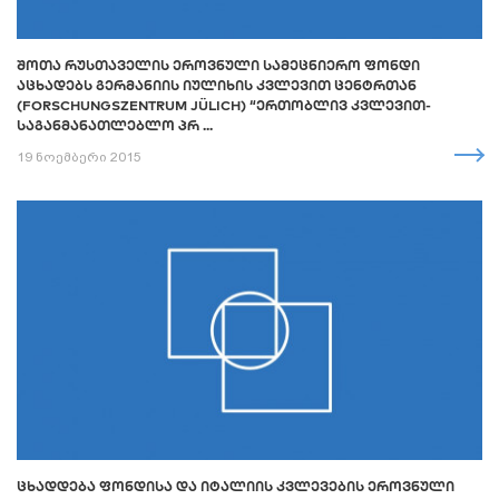
ᲨᲝᲗᲐ ᲠᲣᲡᲗᲐᲕᲔᲚᲘᲡ ᲔᲠᲝᲕᲜᲣᲚᲘ ᲡᲐᲛᲔᲪᲜᲘᲔᲠᲝ ᲤᲝᲜᲓᲘ
ᲐᲪᲮᲐᲓᲔᲑᲡ ᲒᲔᲠᲛᲐᲜᲘᲘᲡ ᲘᲣᲚᲘᲮᲘᲡ ᲙᲕᲚᲔᲕᲘᲗ ᲪᲔᲜᲢᲠᲗᲐᲜ
(FORSCHUNGSZENTRUM JÜLICH) “ᲔᲠᲗᲝᲑᲚᲘᲕ ᲙᲕᲚᲔᲕᲘᲗ-
ᲡᲐᲒᲐᲜᲛᲐᲜᲐᲗᲚᲔᲑᲚᲝ ᲞᲠ ...
19 ნოემბერი 2015
ᲪᲮᲐᲓᲓᲔᲑᲐ ᲤᲝᲜᲓᲘᲡᲐ ᲓᲐ ᲘᲢᲐᲚᲘᲘᲡ ᲙᲕᲚᲔᲕᲔᲑᲘᲡ ᲔᲠᲝᲕᲜᲣᲚᲘ