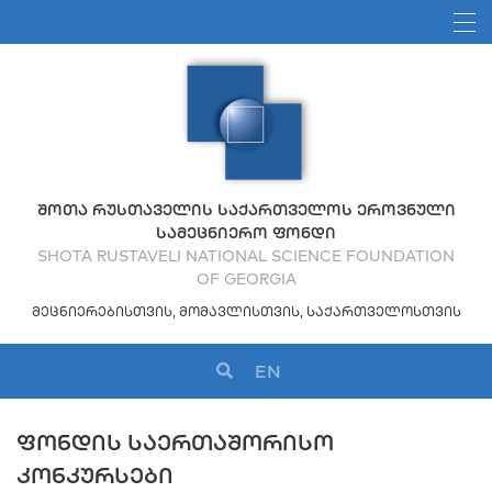
ᲨᲝᲗᲐ ᲠᲣᲡᲗᲐᲕᲔᲚᲘᲡ ᲡᲐᲥᲐᲠᲗᲕᲔᲚᲝᲡ ᲔᲠᲝᲕᲜᲣᲚᲘ
ᲡᲐᲛᲔᲪᲜᲘᲔᲠᲝ ᲤᲝᲜᲓᲘ
SHOTA RUSTAVELI NATIONAL SCIENCE FOUNDATION
OF GEORGIA
ᲛᲔᲪᲜᲘᲔᲠᲔᲑᲘᲡᲗᲕᲘᲡ, ᲛᲝᲛᲐᲕᲚᲘᲡᲗᲕᲘᲡ, ᲡᲐᲥᲐᲠᲗᲕᲔᲚᲝᲡᲗᲕᲘᲡ
EN
ᲤᲝᲜᲓᲘᲡ ᲡᲐᲔᲠᲗᲐᲨᲝᲠᲘᲡᲝ
ᲙᲝᲜᲙᲣᲠᲡᲔᲑᲘ