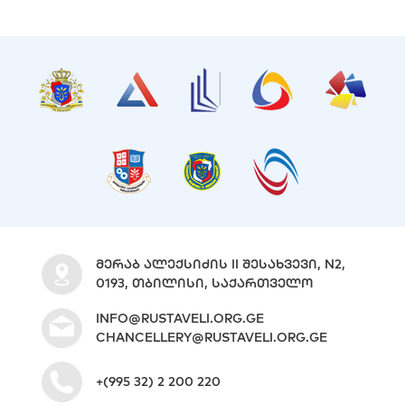
ᲛᲔᲠᲐᲑ ᲐᲚᲔᲥᲡᲘᲫᲘᲡ II ᲨᲔᲡᲐᲮᲕᲔᲕᲘ, N2,
0193, ᲗᲑᲘᲚᲘᲡᲘ, ᲡᲐᲥᲐᲠᲗᲕᲔᲚᲝ
INFO@RUSTAVELI.ORG.GE
CHANCELLERY@RUSTAVELI.ORG.GE
+(995 32) 2 200 220