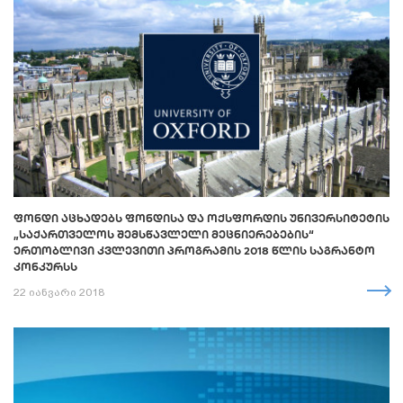
ᲤᲝᲜᲓᲘ ᲐᲪᲮᲐᲓᲔᲑᲡ ᲤᲝᲜᲓᲘᲡᲐ ᲓᲐ ᲝᲥᲡᲤᲝᲠᲓᲘᲡ ᲣᲜᲘᲕᲔᲠᲡᲘᲢᲔᲢᲘᲡ
„ᲡᲐᲥᲐᲠᲗᲕᲔᲚᲝᲡ ᲨᲔᲛᲡᲬᲐᲕᲚᲔᲚᲘ ᲛᲔᲪᲜᲘᲔᲠᲔᲑᲔᲑᲘᲡ“
ᲔᲠᲗᲝᲑᲚᲘᲕᲘ ᲙᲕᲚᲔᲕᲘᲗᲘ ᲞᲠᲝᲒᲠᲐᲛᲘᲡ 2018 ᲬᲚᲘᲡ ᲡᲐᲒᲠᲐᲜᲢᲝ
ᲙᲝᲜᲙᲣᲠᲡᲡ
22 იანვარი 2018