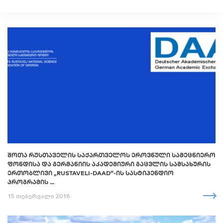
ᲨᲝᲗᲐ ᲠᲣᲡᲗᲐᲕᲔᲚᲘᲡ ᲡᲐᲥᲐᲠᲗᲕᲔᲚᲝᲡ ᲔᲠᲝᲕᲜᲣᲚᲘ ᲡᲐᲛᲔᲪᲜᲘᲔᲠᲝ
ᲤᲝᲜᲓᲘᲡᲐ ᲓᲐ ᲒᲔᲠᲛᲐᲜᲘᲘᲡ ᲐᲙᲐᲓᲔᲛᲘᲣᲠᲘ ᲒᲐᲪᲕᲚᲘᲡ ᲡᲐᲛᲡᲐᲮᲣᲠᲘᲡ
ᲔᲠᲗᲝᲑᲚᲘᲕᲘ „RUSTAVELI-DAAD“-ᲘᲡ ᲡᲐᲡᲢᲘᲞᲔᲜᲓᲘᲝ
ᲞᲠᲝᲒᲠᲐᲛᲘᲡ ...
15 თებერვალი 2018