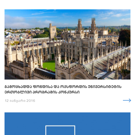
ᲒᲐᲛᲝᲪᲮᲐᲓᲓᲐ ᲤᲝᲜᲓᲘᲡᲐ ᲓᲐ ᲝᲥᲡᲤᲝᲠᲓᲘᲡ ᲣᲜᲘᲕᲔᲠᲡᲘᲢᲔᲢᲘᲡ
ᲔᲠᲗᲝᲑᲚᲘᲕᲘ ᲞᲠᲝᲒᲠᲐᲛᲘᲡ ᲙᲝᲜᲙᲣᲠᲡᲘ
12 იანვარი 2016