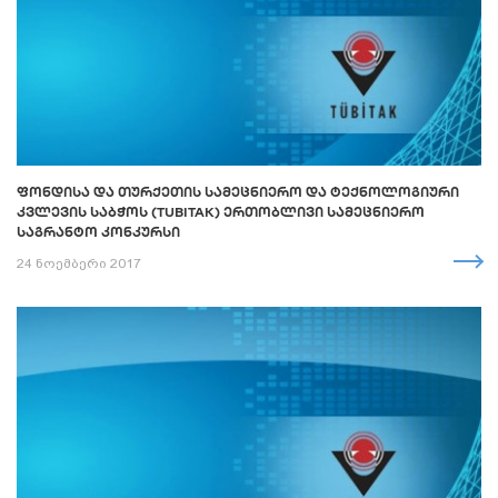
ᲤᲝᲜᲓᲘᲡᲐ ᲓᲐ ᲗᲣᲠᲥᲔᲗᲘᲡ ᲡᲐᲛᲔᲪᲜᲘᲔᲠᲝ ᲓᲐ ᲢᲔᲥᲜᲝᲚᲝᲒᲘᲣᲠᲘ
ᲙᲕᲚᲔᲕᲘᲡ ᲡᲐᲑᲭᲝᲡ (TUBITAK) ᲔᲠᲗᲝᲑᲚᲘᲕᲘ ᲡᲐᲛᲔᲪᲜᲘᲔᲠᲝ
ᲡᲐᲒᲠᲐᲜᲢᲝ ᲙᲝᲜᲙᲣᲠᲡᲘ
24 ნოემბერი 2017