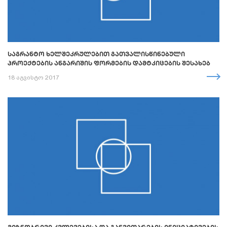
ᲡᲐᲒᲠᲐᲜᲢᲝ ᲮᲔᲚᲨᲔᲙᲠᲣᲚᲔᲑᲘᲗ ᲒᲐᲗᲕᲐᲚᲘᲡᲬᲘᲜᲔᲑᲣᲚᲘ
ᲞᲠᲝᲔᲥᲢᲔᲑᲘᲡ ᲐᲜᲒᲐᲠᲘᲨᲘᲡ ᲤᲝᲠᲛᲔᲑᲘᲡ ᲓᲐᲛᲢᲙᲘᲪᲔᲑᲘᲡ ᲨᲔᲡᲐᲮᲔᲑ
18 აგვისტო 2017