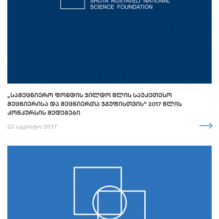
„ᲡᲐᲛᲔᲪᲜᲘᲔᲠᲝ ᲤᲝᲜᲓᲘᲡ ᲯᲘᲚᲓᲝ ᲬᲚᲘᲡ ᲡᲐᲣᲙᲔᲗᲔᲡᲝ
ᲛᲔᲪᲜᲘᲔᲠᲘᲡᲐ ᲓᲐ ᲛᲔᲪᲜᲘᲔᲠᲗᲐ ᲯᲒᲣᲤᲘᲡᲗᲕᲘᲡ“ 2017 ᲬᲚᲘᲡ
ᲙᲝᲜᲙᲣᲠᲡᲘᲡ ᲨᲔᲓᲔᲒᲔᲑᲘ
22 აგვისტო 2017