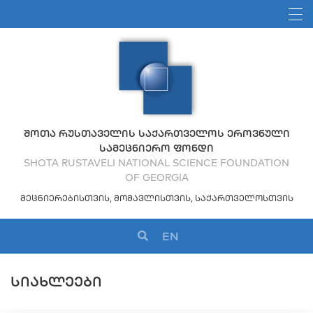
ᲨᲝᲗᲐ ᲠᲣᲡᲗᲐᲕᲔᲚᲘᲡ ᲡᲐᲥᲐᲠᲗᲕᲔᲚᲝᲡ ᲔᲠᲝᲕᲜᲣᲚᲘ
ᲡᲐᲛᲔᲪᲜᲘᲔᲠᲝ ᲤᲝᲜᲓᲘ
SHOTA RUSTAVELI NATIONAL SCIENCE FOUNDATION
OF GEORGIA
ᲛᲔᲪᲜᲘᲔᲠᲔᲑᲘᲡᲗᲕᲘᲡ, ᲛᲝᲛᲐᲕᲚᲘᲡᲗᲕᲘᲡ, ᲡᲐᲥᲐᲠᲗᲕᲔᲚᲝᲡᲗᲕᲘᲡ
EN
ᲡᲘᲐᲮᲚᲔᲔᲑᲘ