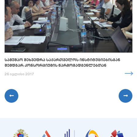
ᲡᲐᲛᲣᲨᲐᲝ ᲨᲔᲮᲕᲔᲓᲠᲐ ᲡᲐᲥᲐᲠᲗᲕᲔᲚᲝᲡ ᲘᲜᲡᲢᲘᲢᲣᲪᲘᲔᲑᲘᲡᲒᲐᲜ
ᲨᲔᲛᲓᲒᲐᲠ ᲙᲝᲜᲡᲝᲠᲪᲘᲣᲛᲘᲡ ᲬᲐᲠᲛᲝᲛᲐᲓᲒᲔᲜᲚᲔᲑᲗᲐᲜ
26 ივლისი 2017