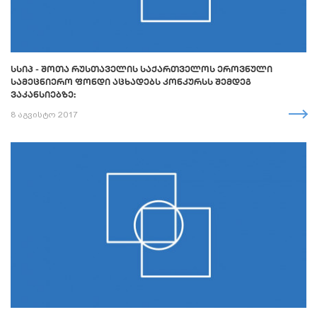
ᲡᲡᲘᲞ - ᲨᲝᲗᲐ ᲠᲣᲡᲗᲐᲕᲔᲚᲘᲡ ᲡᲐᲥᲐᲠᲗᲕᲔᲚᲝᲡ ᲔᲠᲝᲕᲜᲣᲚᲘ
ᲡᲐᲛᲔᲪᲜᲘᲔᲠᲝ ᲤᲝᲜᲓᲘ ᲐᲪᲮᲐᲓᲔᲑᲡ ᲙᲝᲜᲙᲣᲠᲡᲡ ᲨᲔᲛᲓᲔᲒ
ᲕᲐᲙᲐᲜᲡᲘᲔᲑᲖᲔ:
8 აგვისტო 2017