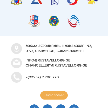
ᲛᲔᲠᲐᲑ ᲐᲚᲔᲥᲡᲘᲫᲘᲡ II ᲨᲔᲡᲐᲮᲕᲔᲕᲘ, N2,
0193, ᲗᲑᲘᲚᲘᲡᲘ, ᲡᲐᲥᲐᲠᲗᲕᲔᲚᲝ
INFO@RUSTAVELI.ORG.GE
CHANCELLERY@RUSTAVELI.ORG.GE
+(995 32) 2 200 220
ძველი ვერსია