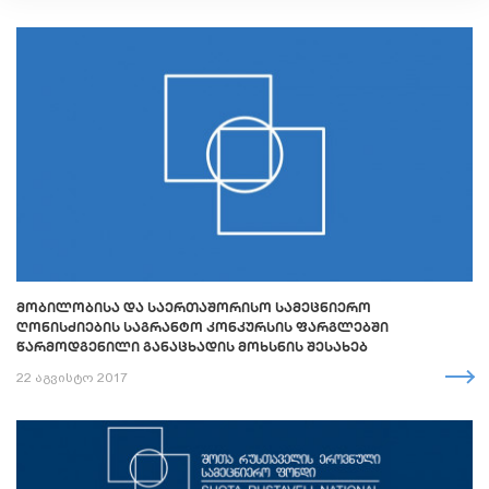
ᲛᲝᲑᲘᲚᲝᲑᲘᲡᲐ ᲓᲐ ᲡᲐᲔᲠᲗᲐᲨᲝᲠᲘᲡᲝ ᲡᲐᲛᲔᲪᲜᲘᲔᲠᲝ
ᲦᲝᲜᲘᲡᲫᲘᲔᲑᲘᲡ ᲡᲐᲒᲠᲐᲜᲢᲝ ᲙᲝᲜᲙᲣᲠᲡᲘᲡ ᲤᲐᲠᲒᲚᲔᲑᲨᲘ
ᲬᲐᲠᲛᲝᲓᲒᲔᲜᲘᲚᲘ ᲒᲐᲜᲐᲪᲮᲐᲓᲘᲡ ᲛᲝᲮᲡᲜᲘᲡ ᲨᲔᲡᲐᲮᲔᲑ
22 აგვისტო 2017