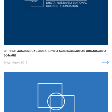
ᲤᲝᲜᲓᲘ ᲐᲒᲠᲫᲔᲚᲔᲑᲡ ᲛᲔᲪᲜᲘᲔᲠᲗᲐ ᲠᲔᲒᲘᲡᲢᲠᲐᲪᲘᲐᲡ ᲔᲥᲡᲞᲔᲠᲢᲗᲐ
ᲑᲐᲖᲐᲨᲘ
9 აგვისტო 2017