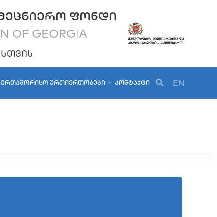
ᲛᲔᲪᲜᲘᲔᲠᲝ ᲤᲝᲜᲓᲘ
ON OF GEORGIA
ᲝᲡᲗᲕᲘᲡ
EN
ᲐᲔᲠᲗᲐᲨᲝᲠᲘᲡᲝ ᲣᲠᲗᲘᲔᲠᲗᲝᲑᲔᲑᲘ
ᲙᲝᲜᲢᲐᲥᲢᲘ