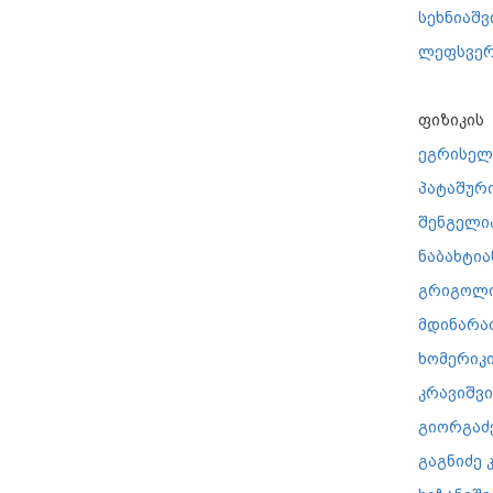
სეხნიაშ
ლეფსვერ
ფიზიკის 
ეგრისელ
პატაშურ
შენგელი
ნაბახტია
გრიგოლი
მდინარა
ხომერიკ
კრავიშვ
გიორგაძე
გაგნიძე 