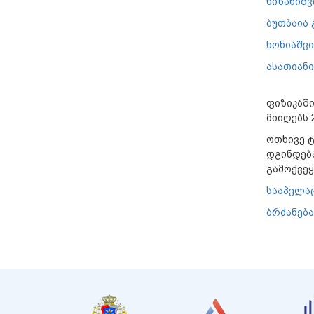
ხიზანიშ
ბუთბაია
ხოხიაშვ
ასათიან
ფიზიკაში
მიიღებს 
ოთხივე ტ
დგინდებ
გამოქვეყ
სააპელა
ბრძანება