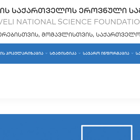
ᲘᲡ ᲡᲐᲥᲐᲠᲗᲕᲔᲚᲝᲡ ᲔᲠᲝᲕᲜᲣᲚᲘ ᲡᲐ
ELI NATIONAL SCIENCE FOUNDATI
ᲔᲠᲔᲑᲘᲡᲗᲕᲘᲡ, ᲛᲝᲛᲐᲕᲚᲘᲡᲗᲕᲘᲡ, ᲡᲐᲥᲐᲠᲗᲕᲔᲚ
ᲑᲘᲡ ᲞᲝᲞᲣᲚᲐᲠᲘᲖᲐᲪᲘᲐ
ᲡᲢᲐᲢᲘᲡᲢᲘᲙᲐ
ᲡᲐᲯᲐᲠᲝ ᲘᲜᲤᲝᲠᲛᲐᲪᲘᲐ
Ს