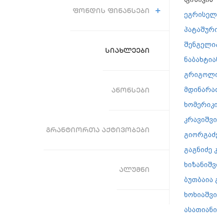
ᲤᲝᲜᲓᲘᲡ ᲤᲘᲜᲐᲜᲡᲔᲑᲘ
ეგრისელ
პატაშურ
შენგელი
ᲡᲘᲐᲮᲚᲔᲔᲑᲘ
ნაბახტია
გრიგოლი
მდინარა
ᲐᲜᲝᲜᲡᲔᲑᲘ
ხომერიკ
კრავიშვ
ᲒᲠᲐᲜᲢᲘᲝᲠᲗᲐ ᲐᲥᲢᲘᲕᲝᲑᲔᲑᲘ
გიორგაძე
გაგნიძე 
ხიზანიშ
ᲐᲚᲣᲛᲜᲘ
ბუთბაია
ხოხიაშვ
ასათიან