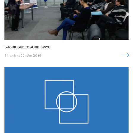
ᲡᲐᲙᲝᲜᲡᲣᲚᲢᲐᲪᲘᲝ ᲓᲦᲔ
31 ოქტომბერი 2016