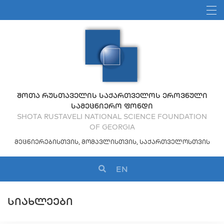
ᲨᲝᲗᲐ ᲠᲣᲡᲗᲐᲕᲔᲚᲘᲡ ᲡᲐᲥᲐᲠᲗᲕᲔᲚᲝᲡ ᲔᲠᲝᲕᲜᲣᲚᲘ
ᲡᲐᲛᲔᲪᲜᲘᲔᲠᲝ ᲤᲝᲜᲓᲘ
SHOTA RUSTAVELI NATIONAL SCIENCE FOUNDATION
OF GEORGIA
ᲛᲔᲪᲜᲘᲔᲠᲔᲑᲘᲡᲗᲕᲘᲡ, ᲛᲝᲛᲐᲕᲚᲘᲡᲗᲕᲘᲡ, ᲡᲐᲥᲐᲠᲗᲕᲔᲚᲝᲡᲗᲕᲘᲡ
EN
ᲡᲘᲐᲮᲚᲔᲔᲑᲘ