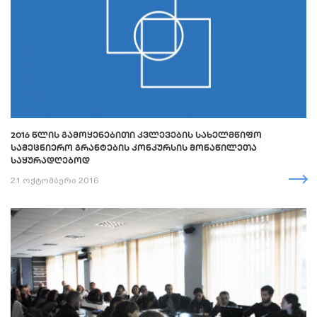
2016 ᲬᲚᲘᲡ ᲒᲐᲛᲝᲧᲔᲜᲔᲑᲘᲗᲘ ᲙᲕᲚᲔᲕᲔᲑᲘᲡ ᲡᲐᲮᲔᲚᲛᲬᲘᲤᲝ
ᲡᲐᲛᲔᲪᲜᲘᲔᲠᲝ ᲒᲠᲐᲜᲢᲔᲑᲘᲡ ᲙᲝᲜᲙᲣᲠᲡᲘᲡ ᲛᲝᲜᲐᲬᲘᲚᲔᲗᲐ
ᲡᲐᲧᲣᲠᲐᲓᲦᲔᲑᲝᲓ
21 ოქტომბერი 2016