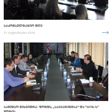
ᲡᲐᲙᲝᲜᲡᲣᲚᲢᲐᲪᲘᲝ ᲓᲦᲔ
21 ოქტომბერი 2016
ᲡᲐᲛᲣᲨᲐᲝ ᲨᲔᲮᲕᲔᲓᲠᲐ- ᲤᲝᲜᲓᲡ, „ᲡᲐᲥᲞᲐᲢᲔᲜᲢᲡᲐ“ ᲓᲐ “GITA-Ს”
ᲨᲝᲠᲘᲡ