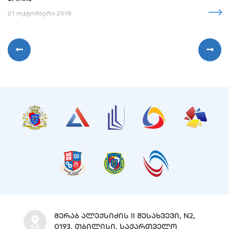
21 ოქტომბერი 2016
ᲛᲔᲠᲐᲑ ᲐᲚᲔᲥᲡᲘᲫᲘᲡ II ᲨᲔᲡᲐᲮᲕᲔᲕᲘ, N2,
0193, ᲗᲑᲘᲚᲘᲡᲘ, ᲡᲐᲥᲐᲠᲗᲕᲔᲚᲝ