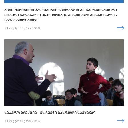
ᲒᲐᲛᲝᲧᲔᲜᲔᲑᲘᲗᲘ ᲙᲕᲚᲔᲕᲔᲑᲘᲡ ᲡᲐᲒᲠᲐᲜᲢᲝ ᲙᲝᲜᲙᲣᲠᲡᲘᲡ ᲛᲔᲝᲠᲔ
ᲔᲢᲐᲞᲖᲔ ᲒᲐᲓᲐᲡᲣᲚᲘ ᲞᲠᲝᲔᲥᲢᲔᲑᲘᲡ ᲫᲘᲠᲘᲗᲐᲓᲘ ᲞᲔᲠᲡᲝᲜᲐᲚᲘᲡ
ᲡᲐᲧᲣᲠᲐᲓᲦᲔᲑᲝᲓ!
31 ოქტომბერი 2016
ᲡᲐᲯᲐᲠᲝ ᲚᲔᲥᲪᲘᲐ - ᲔᲡ ᲩᲕᲔᲜᲘ ᲡᲐᲡᲠᲣᲚᲘ ᲡᲐᲛᲧᲐᲠᲝ
31 ოქტომბერი 2016