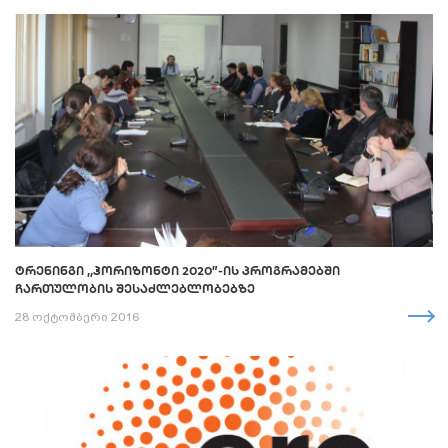
ᲢᲠᲔᲜᲘᲜᲒᲘ ,,ᲰᲝᲠᲘᲖᲝᲜᲢᲘ 2020”-ᲘᲡ ᲞᲠᲝᲒᲠᲐᲛᲔᲑᲨᲘ
ᲩᲐᲠᲗᲣᲚᲝᲑᲘᲡ ᲨᲔᲡᲐᲫᲚᲔᲑᲚᲝᲑᲔᲑᲖᲔ
28 ოქტომბერი 2016