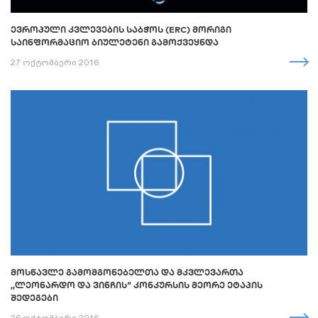
ᲔᲕᲠᲝᲞᲣᲚᲘ ᲙᲕᲚᲔᲕᲔᲑᲘᲡ ᲡᲐᲑᲭᲝᲡ (ERC) ᲛᲝᲠᲘᲒᲘ
ᲡᲐᲘᲜᲤᲝᲠᲛᲐᲪᲘᲝ ᲑᲘᲣᲚᲔᲢᲔᲜᲘ ᲒᲐᲛᲝᲥᲕᲔᲧᲜᲓᲐ
27 ოქტომბერი 2016
ᲛᲝᲡᲬᲐᲕᲚᲔ ᲒᲐᲛᲝᲛᲒᲝᲜᲔᲑᲔᲚᲗᲐ ᲓᲐ ᲛᲙᲕᲚᲔᲕᲐᲠᲗᲐ
,,ᲚᲔᲝᲜᲐᲠᲓᲝ ᲓᲐ ᲕᲘᲜᲩᲘᲡ“ ᲙᲝᲜᲙᲣᲠᲡᲘᲡ ᲛᲔᲝᲠᲔ ᲔᲢᲐᲞᲘᲡ
ᲨᲔᲓᲔᲒᲔᲑᲘ