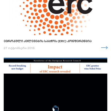
ᲔᲕᲠᲝᲞᲣᲚᲘ ᲙᲕᲚᲔᲕᲔᲑᲘᲡ ᲡᲐᲑᲭᲝᲡ (ERC) ᲙᲝᲜᲤᲔᲠᲔᲜᲪᲘᲐ
27 ოქტომბერი 2016