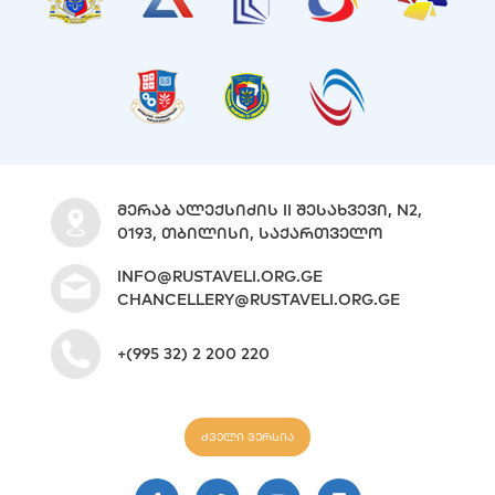
ᲛᲔᲠᲐᲑ ᲐᲚᲔᲥᲡᲘᲫᲘᲡ II ᲨᲔᲡᲐᲮᲕᲔᲕᲘ, N2,
0193, ᲗᲑᲘᲚᲘᲡᲘ, ᲡᲐᲥᲐᲠᲗᲕᲔᲚᲝ
INFO@RUSTAVELI.ORG.GE
CHANCELLERY@RUSTAVELI.ORG.GE
+(995 32) 2 200 220
ძველი ვერსია