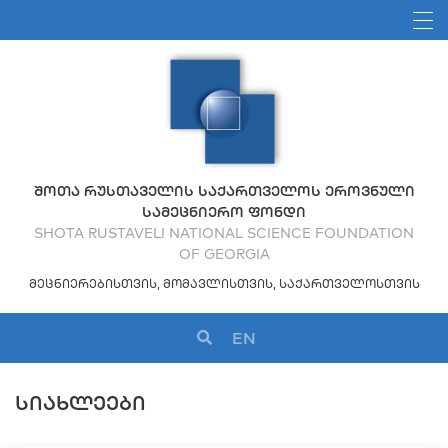
ᲨᲝᲗᲐ ᲠᲣᲡᲗᲐᲕᲔᲚᲘᲡ ᲡᲐᲥᲐᲠᲗᲕᲔᲚᲝᲡ ᲔᲠᲝᲕᲜᲣᲚᲘ
ᲡᲐᲛᲔᲪᲜᲘᲔᲠᲝ ᲤᲝᲜᲓᲘ
SHOTA RUSTAVELI NATIONAL SCIENCE FOUNDATION
OF GEORGIA
ᲛᲔᲪᲜᲘᲔᲠᲔᲑᲘᲡᲗᲕᲘᲡ, ᲛᲝᲛᲐᲕᲚᲘᲡᲗᲕᲘᲡ, ᲡᲐᲥᲐᲠᲗᲕᲔᲚᲝᲡᲗᲕᲘᲡ
EN
ᲡᲘᲐᲮᲚᲔᲔᲑᲘ