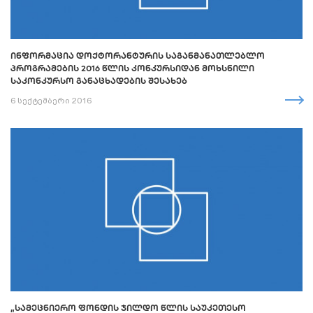
ᲘᲜᲤᲝᲠᲛᲐᲪᲘᲐ ᲓᲝᲥᲢᲝᲠᲐᲜᲢᲣᲠᲘᲡ ᲡᲐᲒᲐᲜᲛᲐᲜᲐᲗᲚᲔᲑᲚᲝ
ᲞᲠᲝᲒᲠᲐᲛᲔᲑᲘᲡ 2016 ᲬᲚᲘᲡ ᲙᲝᲜᲙᲣᲠᲡᲘᲓᲐᲜ ᲛᲝᲮᲡᲜᲘᲚᲘ
ᲡᲐᲙᲝᲜᲙᲣᲠᲡᲝ ᲒᲐᲜᲐᲪᲮᲐᲓᲔᲑᲘᲡ ᲨᲔᲡᲐᲮᲔᲑ
6 სექტემბერი 2016
„ᲡᲐᲛᲔᲪᲜᲘᲔᲠᲝ ᲤᲝᲜᲓᲘᲡ ᲯᲘᲚᲓᲝ ᲬᲚᲘᲡ ᲡᲐᲣᲙᲔᲗᲔᲡᲝ