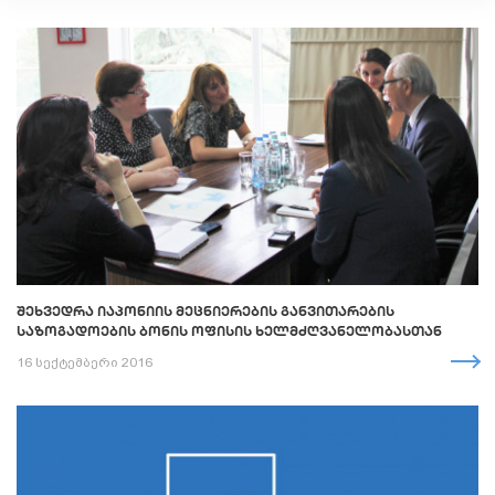
ᲨᲔᲮᲕᲔᲓᲠᲐ ᲘᲐᲞᲝᲜᲘᲘᲡ ᲛᲔᲪᲜᲘᲔᲠᲔᲑᲘᲡ ᲒᲐᲜᲕᲘᲗᲐᲠᲔᲑᲘᲡ
ᲡᲐᲖᲝᲒᲐᲓᲝᲔᲑᲘᲡ ᲑᲝᲜᲘᲡ ᲝᲤᲘᲡᲘᲡ ᲮᲔᲚᲛᲫᲦᲕᲐᲜᲔᲚᲝᲑᲐᲡᲗᲐᲜ
16 სექტემბერი 2016