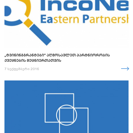
„ᲢᲕᲘᲜᲘᲜᲒᲒᲠᲐᲜᲢᲔᲑᲘ“ ᲐᲦᲛᲝᲡᲐᲕᲚᲔᲗ ᲞᲐᲠᲢᲜᲘᲝᲠᲝᲑᲘᲡ
ᲥᲕᲔᲧᲜᲔᲑᲘᲡ ᲛᲔᲪᲜᲘᲔᲠᲗᲐᲗᲕᲘᲡ
7 სექტემბერი 2016