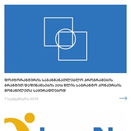
ᲓᲝᲥᲢᲝᲠᲐᲜᲢᲣᲠᲘᲡ ᲡᲐᲒᲐᲜᲛᲐᲜᲐᲗᲚᲔᲑᲚᲝ ᲞᲠᲝᲒᲠᲐᲛᲔᲑᲘᲡ
ᲒᲠᲐᲜᲢᲘᲗ ᲓᲐᲤᲘᲜᲐᲜᲡᲔᲑᲘᲡ 2016 ᲬᲚᲘᲡ ᲡᲐᲒᲠᲐᲜᲢᲝ ᲙᲝᲜᲙᲣᲠᲡᲘᲡ
ᲛᲝᲜᲐᲬᲘᲚᲔᲗᲐ ᲡᲐᲧᲣᲠᲐᲓᲦᲔᲑᲝᲓ
7 სექტემბერი 2016