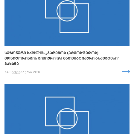
ᲡᲔᲖᲝᲜᲣᲠᲘ ᲡᲙᲝᲚᲘᲡ „ᲒᲐᲠᲔᲛᲝᲡ (ᲐᲢᲛᲝᲡᲤᲔᲠᲝᲡ)
ᲛᲝᲜᲘᲢᲝᲠᲘᲜᲒᲘᲡ ᲥᲘᲛᲘᲣᲠᲘ ᲓᲐ ᲛᲐᲗᲔᲛᲐᲢᲘᲙᲣᲠᲘ ᲐᲡᲞᲔᲥᲢᲔᲑᲘ"
ᲒᲐᲮᲡᲜᲐ
14 სექტემბერი 2016