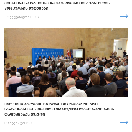
ᲛᲔᲪᲜᲘᲔᲠᲘᲡᲐ ᲓᲐ ᲛᲔᲪᲜᲘᲔᲠᲗᲐ ᲯᲒᲣᲤᲘᲡᲗᲕᲘᲡ“ 2016 ᲬᲚᲘᲡ
ᲙᲝᲜᲙᲣᲠᲡᲘᲡ ᲨᲔᲓᲔᲒᲔᲑᲘ
6 სექტემბერი 2016
ᲘᲣᲚᲘᲮᲘᲡ ᲙᲕᲚᲔᲕᲘᲗ ᲪᲔᲜᲢᲠᲗᲐᲜ ᲔᲠᲗᲐᲓ ᲤᲝᲜᲓᲘ
ᲓᲐᲐᲤᲘᲜᲐᲜᲡᲔᲑᲡ ᲞᲘᲠᲕᲔᲚᲘ SMART/EDM ᲚᲐᲑᲝᲠᲐᲢᲝᲠᲘᲘᲡ
ᲓᲐᲤᲣᲫᲜᲔᲑᲐᲡ ᲗᲡᲣ-ᲨᲘ
29 აგვისტო 2016