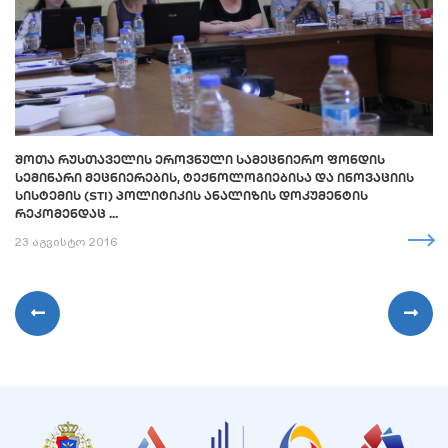
ᲨᲝᲗᲐ ᲠᲣᲡᲗᲐᲕᲔᲚᲘᲡ ᲔᲠᲝᲕᲜᲣᲚᲘ ᲡᲐᲛᲔᲪᲜᲘᲔᲠᲝ ᲤᲝᲜᲓᲘᲡ
ᲡᲔᲛᲘᲜᲐᲠᲘ ᲛᲔᲪᲜᲘᲔᲠᲔᲑᲘᲡ, ᲢᲔᲥᲜᲝᲚᲝᲒᲘᲔᲑᲘᲡᲐ ᲓᲐ ᲘᲜᲝᲕᲐᲪᲘᲘᲡ
ᲡᲘᲡᲢᲔᲛᲘᲡ (STI) ᲞᲝᲚᲘᲢᲘᲙᲘᲡ ᲐᲜᲐᲚᲘᲖᲘᲡ ᲓᲝᲙᲣᲛᲔᲜᲢᲘᲡ
ᲠᲔᲙᲝᲛᲔᲜᲓᲐᲪ ...
23 აგვისტო 2016