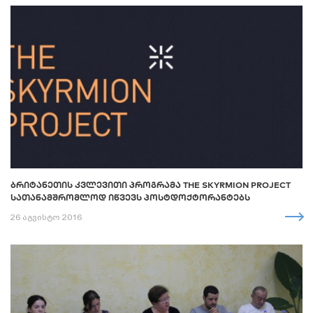
ᲑᲠᲘᲢᲐᲜᲔᲗᲘᲡ ᲙᲕᲚᲔᲕᲘᲗᲘ ᲞᲠᲝᲒᲠᲐᲛᲐ THE SKYRMION PROJECT
ᲡᲐᲗᲐᲜᲐᲛᲨᲠᲝᲛᲚᲝᲓ ᲘᲬᲕᲔᲕᲡ ᲞᲝᲡᲢᲓᲝᲥᲢᲝᲠᲐᲜᲢᲔᲑᲡ
26 აგვისტო 2016