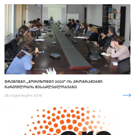
ᲢᲠᲔᲜᲘᲜᲒᲘ ,,ᲰᲝᲠᲘᲖᲝᲜᲢᲘ 2020”-ᲘᲡ ᲞᲠᲝᲒᲠᲐᲛᲔᲑᲨᲘ
ᲩᲐᲠᲗᲣᲚᲝᲑᲘᲡ ᲨᲔᲡᲐᲫᲚᲔᲑᲚᲝᲑᲔᲑᲖᲔ
28 ოქტომბერი 2016