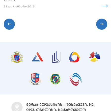
21 ოქტომბერი 2016
ᲛᲔᲠᲐᲑ ᲐᲚᲔᲥᲡᲘᲫᲘᲡ II ᲨᲔᲡᲐᲮᲕᲔᲕᲘ, N2,
0193, ᲗᲑᲘᲚᲘᲡᲘ, ᲡᲐᲥᲐᲠᲗᲕᲔᲚᲝ