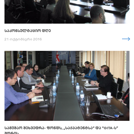
ᲡᲐᲙᲝᲜᲡᲣᲚᲢᲐᲪᲘᲝ ᲓᲦᲔ
21 ოქტომბერი 2016
ᲡᲐᲛᲣᲨᲐᲝ ᲨᲔᲮᲕᲔᲓᲠᲐ- ᲤᲝᲜᲓᲡ, „ᲡᲐᲥᲞᲐᲢᲔᲜᲢᲡᲐ“ ᲓᲐ “GITA-Ს”
ᲨᲝᲠᲘᲡ