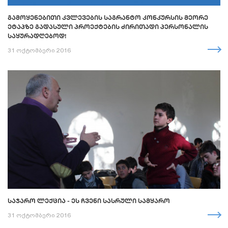
ᲒᲐᲛᲝᲧᲔᲜᲔᲑᲘᲗᲘ ᲙᲕᲚᲔᲕᲔᲑᲘᲡ ᲡᲐᲒᲠᲐᲜᲢᲝ ᲙᲝᲜᲙᲣᲠᲡᲘᲡ ᲛᲔᲝᲠᲔ
ᲔᲢᲐᲞᲖᲔ ᲒᲐᲓᲐᲡᲣᲚᲘ ᲞᲠᲝᲔᲥᲢᲔᲑᲘᲡ ᲫᲘᲠᲘᲗᲐᲓᲘ ᲞᲔᲠᲡᲝᲜᲐᲚᲘᲡ
ᲡᲐᲧᲣᲠᲐᲓᲦᲔᲑᲝᲓ!
31 ოქტომბერი 2016
ᲡᲐᲯᲐᲠᲝ ᲚᲔᲥᲪᲘᲐ - ᲔᲡ ᲩᲕᲔᲜᲘ ᲡᲐᲡᲠᲣᲚᲘ ᲡᲐᲛᲧᲐᲠᲝ
31 ოქტომბერი 2016