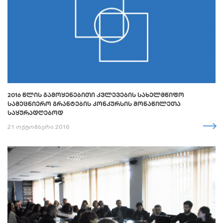
2016 ᲬᲚᲘᲡ ᲒᲐᲛᲝᲧᲔᲜᲔᲑᲘᲗᲘ ᲙᲕᲚᲔᲕᲔᲑᲘᲡ ᲡᲐᲮᲔᲚᲛᲬᲘᲤᲝ
ᲡᲐᲛᲔᲪᲜᲘᲔᲠᲝ ᲒᲠᲐᲜᲢᲔᲑᲘᲡ ᲙᲝᲜᲙᲣᲠᲡᲘᲡ ᲛᲝᲜᲐᲬᲘᲚᲔᲗᲐ
ᲡᲐᲧᲣᲠᲐᲓᲦᲔᲑᲝᲓ
21 ოქტომბერი 2016