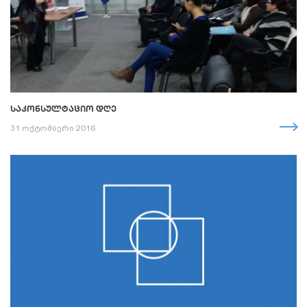
ᲡᲐᲙᲝᲜᲡᲣᲚᲢᲐᲪᲘᲝ ᲓᲦᲔ
31 ოქტომბერი 2016