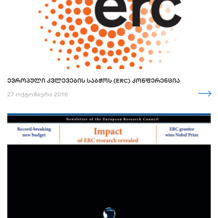
ᲔᲕᲠᲝᲞᲣᲚᲘ ᲙᲕᲚᲔᲕᲔᲑᲘᲡ ᲡᲐᲑᲭᲝᲡ (ERC) ᲙᲝᲜᲤᲔᲠᲔᲜᲪᲘᲐ
27 ოქტომბერი 2016