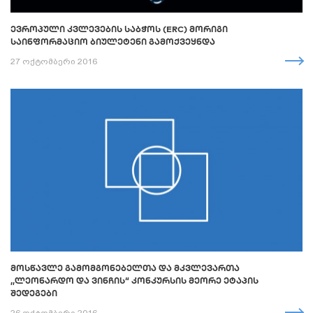
ᲔᲕᲠᲝᲞᲣᲚᲘ ᲙᲕᲚᲔᲕᲔᲑᲘᲡ ᲡᲐᲑᲭᲝᲡ (ERC) ᲛᲝᲠᲘᲒᲘ
ᲡᲐᲘᲜᲤᲝᲠᲛᲐᲪᲘᲝ ᲑᲘᲣᲚᲔᲢᲔᲜᲘ ᲒᲐᲛᲝᲥᲕᲔᲧᲜᲓᲐ
27 ოქტომბერი 2016
ᲛᲝᲡᲬᲐᲕᲚᲔ ᲒᲐᲛᲝᲛᲒᲝᲜᲔᲑᲔᲚᲗᲐ ᲓᲐ ᲛᲙᲕᲚᲔᲕᲐᲠᲗᲐ
,,ᲚᲔᲝᲜᲐᲠᲓᲝ ᲓᲐ ᲕᲘᲜᲩᲘᲡ“ ᲙᲝᲜᲙᲣᲠᲡᲘᲡ ᲛᲔᲝᲠᲔ ᲔᲢᲐᲞᲘᲡ
ᲨᲔᲓᲔᲒᲔᲑᲘ