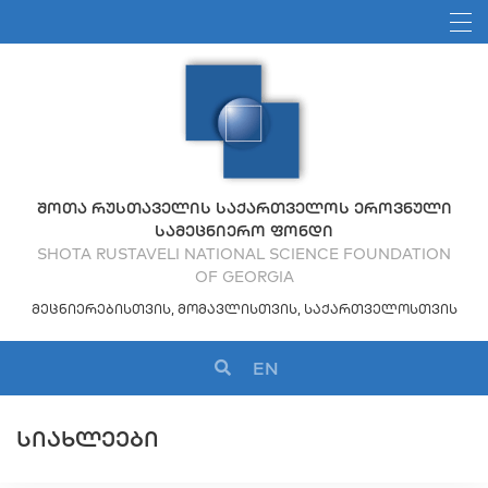
ᲨᲝᲗᲐ ᲠᲣᲡᲗᲐᲕᲔᲚᲘᲡ ᲡᲐᲥᲐᲠᲗᲕᲔᲚᲝᲡ ᲔᲠᲝᲕᲜᲣᲚᲘ
ᲡᲐᲛᲔᲪᲜᲘᲔᲠᲝ ᲤᲝᲜᲓᲘ
SHOTA RUSTAVELI NATIONAL SCIENCE FOUNDATION
OF GEORGIA
ᲛᲔᲪᲜᲘᲔᲠᲔᲑᲘᲡᲗᲕᲘᲡ, ᲛᲝᲛᲐᲕᲚᲘᲡᲗᲕᲘᲡ, ᲡᲐᲥᲐᲠᲗᲕᲔᲚᲝᲡᲗᲕᲘᲡ
EN
ᲡᲘᲐᲮᲚᲔᲔᲑᲘ