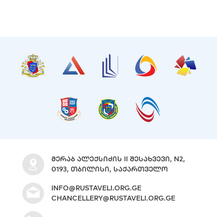
ᲛᲔᲠᲐᲑ ᲐᲚᲔᲥᲡᲘᲫᲘᲡ II ᲨᲔᲡᲐᲮᲕᲔᲕᲘ, N2,
0193, ᲗᲑᲘᲚᲘᲡᲘ, ᲡᲐᲥᲐᲠᲗᲕᲔᲚᲝ
INFO@RUSTAVELI.ORG.GE
CHANCELLERY@RUSTAVELI.ORG.GE