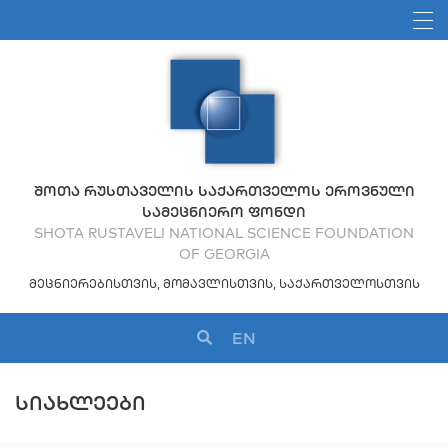
ᲨᲝᲗᲐ ᲠᲣᲡᲗᲐᲕᲔᲚᲘᲡ ᲡᲐᲥᲐᲠᲗᲕᲔᲚᲝᲡ ᲔᲠᲝᲕᲜᲣᲚᲘ
ᲡᲐᲛᲔᲪᲜᲘᲔᲠᲝ ᲤᲝᲜᲓᲘ
SHOTA RUSTAVELI NATIONAL SCIENCE FOUNDATION
OF GEORGIA
ᲛᲔᲪᲜᲘᲔᲠᲔᲑᲘᲡᲗᲕᲘᲡ, ᲛᲝᲛᲐᲕᲚᲘᲡᲗᲕᲘᲡ, ᲡᲐᲥᲐᲠᲗᲕᲔᲚᲝᲡᲗᲕᲘᲡ
EN
ᲡᲘᲐᲮᲚᲔᲔᲑᲘ