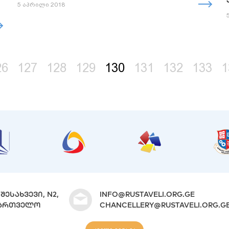
5 აპრილი 2018
26
127
128
129
130
131
132
133
1
ᲨᲔᲡᲐᲮᲕᲔᲕᲘ, N2,
INFO@RUSTAVELI.ORG.GE
ᲐᲥᲐᲠᲗᲕᲔᲚᲝ
CHANCELLERY@RUSTAVELI.ORG.G