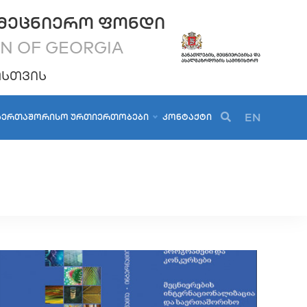
ᲛᲔᲪᲜᲘᲔᲠᲝ ᲤᲝᲜᲓᲘ
ON OF GEORGIA
ᲝᲡᲗᲕᲘᲡ
EN
ᲐᲔᲠᲗᲐᲨᲝᲠᲘᲡᲝ ᲣᲠᲗᲘᲔᲠᲗᲝᲑᲔᲑᲘ
ᲙᲝᲜᲢᲐᲥᲢᲘ