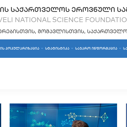
ᲘᲡ ᲡᲐᲥᲐᲠᲗᲕᲔᲚᲝᲡ ᲔᲠᲝᲕᲜᲣᲚᲘ ᲡᲐ
ELI NATIONAL SCIENCE FOUNDATI
ᲔᲠᲔᲑᲘᲡᲗᲕᲘᲡ, ᲛᲝᲛᲐᲕᲚᲘᲡᲗᲕᲘᲡ, ᲡᲐᲥᲐᲠᲗᲕᲔᲚ
ᲑᲘᲡ ᲞᲝᲞᲣᲚᲐᲠᲘᲖᲐᲪᲘᲐ
ᲡᲢᲐᲢᲘᲡᲢᲘᲙᲐ
ᲡᲐᲯᲐᲠᲝ ᲘᲜᲤᲝᲠᲛᲐᲪᲘᲐ
Ს