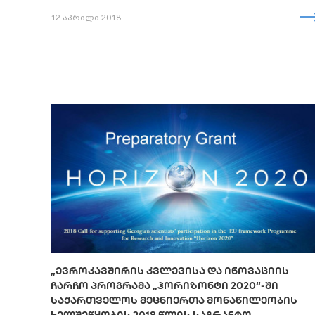
12 აპრილი 2018
„ᲔᲕᲠᲝᲙᲐᲕᲨᲘᲠᲘᲡ ᲙᲕᲚᲔᲕᲘᲡᲐ ᲓᲐ ᲘᲜᲝᲕᲐᲪᲘᲘᲡ
ᲩᲐᲠᲩᲝ ᲞᲠᲝᲒᲠᲐᲛᲐ „ᲰᲝᲠᲘᲖᲝᲜᲢᲘ 2020“-ᲨᲘ
ᲡᲐᲥᲐᲠᲗᲕᲔᲚᲝᲡ ᲛᲔᲪᲜᲘᲔᲠᲗᲐ ᲛᲝᲜᲐᲬᲘᲚᲔᲝᲑᲘᲡ