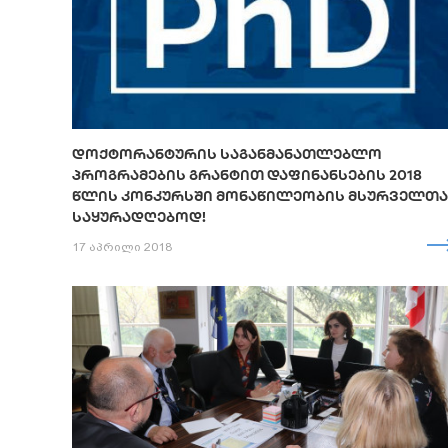
ᲓᲝᲥᲢᲝᲠᲐᲜᲢᲣᲠᲘᲡ ᲡᲐᲒᲐᲜᲛᲐᲜᲐᲗᲚᲔᲑᲚᲝ
ᲞᲠᲝᲒᲠᲐᲛᲔᲑᲘᲡ ᲒᲠᲐᲜᲢᲘᲗ ᲓᲐᲤᲘᲜᲐᲜᲡᲔᲑᲘᲡ 2018
ᲬᲚᲘᲡ ᲙᲝᲜᲙᲣᲠᲡᲨᲘ ᲛᲝᲜᲐᲬᲘᲚᲔᲝᲑᲘᲡ ᲛᲡᲣᲠᲕᲔᲚᲗᲐ
ᲡᲐᲧᲣᲠᲐᲓᲦᲔᲑᲝᲓ!
17 აპრილი 2018