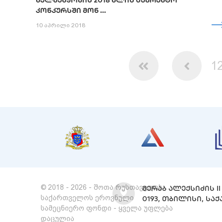
ᲮᲔᲚᲨᲔᲬᲧᲝᲑᲘᲡ 2018 ᲬᲚᲘᲡ ᲡᲐᲒᲠᲐᲜᲢᲝ
ᲙᲝᲜᲙᲣᲠᲡᲨᲘ ᲛᲝᲜ ...
10 აპრილი 2018
1
© 2018 - 2026 - შოთა რუსთაველის
ᲛᲔᲠᲐᲑ ᲐᲚᲔᲥᲡᲘᲫᲘᲡ II 
საქართველოს ეროვნული
0193, ᲗᲑᲘᲚᲘᲡᲘ, Ს
სამეცნიერო ფონდი - ყველა უფლება
დაცულია