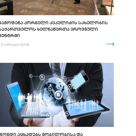
ᲒᲐᲛᲝᲤᲔᲜᲐ ᲙᲝᲠᲜᲔᲚᲘ ᲙᲔᲙᲔᲚᲘᲫᲘᲡ ᲡᲐᲮᲔᲚᲝᲑᲘᲡ
ᲡᲐᲥᲐᲠᲗᲕᲔᲚᲝᲡ ᲮᲔᲚᲜᲐᲬᲔᲠᲗᲐ ᲔᲠᲝᲕᲜᲣᲚᲘ
ᲪᲔᲜᲢᲠᲨᲘ
13 აპრილი 2018
ᲤᲝᲜᲓᲘ ᲐᲪᲮᲐᲓᲔᲑᲡ ᲛᲝᲑᲘᲚᲝᲑᲘᲡᲐ ᲓᲐ