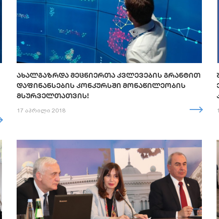
ᲐᲮᲐᲚᲒᲐᲖᲠᲓᲐ ᲛᲔᲪᲜᲘᲔᲠᲗᲐ ᲙᲕᲚᲔᲕᲔᲑᲘᲡ ᲒᲠᲐᲜᲢᲘᲗ
ᲓᲐᲤᲘᲜᲐᲜᲡᲔᲑᲘᲡ ᲙᲝᲜᲙᲣᲠᲡᲨᲘ ᲛᲝᲜᲐᲬᲘᲚᲔᲝᲑᲘᲡ
ᲛᲡᲣᲠᲕᲔᲚᲗᲐᲗᲕᲘᲡ!
17 აპრილი 2018