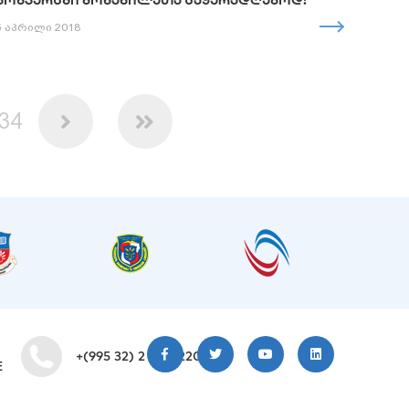
ᲙᲝᲜᲙᲣᲠᲡᲨᲘ ᲛᲝᲜᲐᲬᲘᲚᲔᲗᲐ ᲡᲐᲧᲣᲠᲐᲓᲦᲔᲑᲝᲓ!
5 აპრილი 2018
34
+(995 32) 2 200 220
E