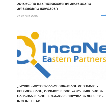
2016 ᲬᲚᲘᲡ ᲡᲐᲙᲝᲜᲤᲔᲠᲔᲜᲪᲘᲝ ᲒᲠᲐᲜᲢᲔᲑᲘᲡ
ᲙᲝᲜᲙᲣᲠᲡᲘᲡ ᲨᲔᲓᲔᲒᲔᲑᲘ
25 მარტი 2016
„ᲐᲦᲛᲝᲡᲐᲕᲚᲔᲗ ᲞᲐᲠᲢᲜᲘᲝᲠᲝᲑᲘᲡ ᲥᲕᲔᲧᲜᲔᲑᲘᲡ
ᲛᲔᲪᲜᲘᲔᲠᲔᲑᲘᲡ, ᲢᲔᲥᲜᲝᲚᲝᲒᲘᲘᲡᲐ ᲓᲐ ᲘᲜᲝᲕᲐᲪᲘᲘᲡ
ᲡᲐᲔᲠᲗᲐᲨᲝᲠᲘᲡᲝ ᲗᲐᲜᲐᲛᲨᲠᲝᲛᲚᲝᲑᲘᲡ ᲥᲡᲔᲚᲘ” -
INCONET EAP