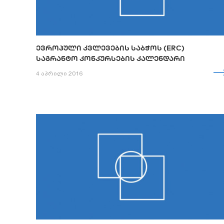
ᲔᲕᲠᲝᲞᲣᲚᲘ ᲙᲕᲚᲔᲕᲔᲑᲘᲡ ᲡᲐᲑᲭᲝᲡ (ERC)
ᲡᲐᲒᲠᲐᲜᲢᲝ ᲙᲝᲜᲙᲣᲠᲡᲔᲑᲘᲡ ᲙᲐᲚᲔᲜᲓᲐᲠᲘ
4 აპრილი 2016