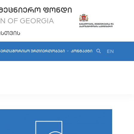
ᲛᲔᲪᲜᲘᲔᲠᲝ ᲤᲝᲜᲓᲘ
ON OF GEORGIA
ᲝᲡᲗᲕᲘᲡ
EN
ᲐᲔᲠᲗᲐᲨᲝᲠᲘᲡᲝ ᲣᲠᲗᲘᲔᲠᲗᲝᲑᲔᲑᲘ
ᲙᲝᲜᲢᲐᲥᲢᲘ