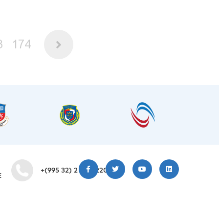
3
174
+(995 32) 2 200 220
E