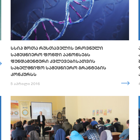
ᲡᲡᲘᲞ ᲨᲝᲗᲐ ᲠᲣᲡᲗᲐᲕᲔᲚᲘᲡ ᲔᲠᲝᲕᲜᲣᲚᲘ
ᲡᲐᲛᲔᲪᲜᲘᲔᲠᲝ ᲤᲝᲜᲓᲘ ᲐᲐᲜᲝᲜᲡᲔᲑᲡ
ᲤᲣᲜᲓᲐᲛᲔᲜᲢᲣᲠᲘ ᲙᲕᲚᲔᲕᲔᲑᲘᲡᲐᲗᲕᲘᲡ
ᲡᲐᲮᲔᲚᲛᲬᲘᲤᲝ ᲡᲐᲛᲔᲪᲜᲘᲔᲠᲝ ᲒᲠᲐᲜᲢᲔᲑᲘᲡ
ᲙᲝᲜᲙᲣᲠᲡᲡ
5 აპრილი 2016