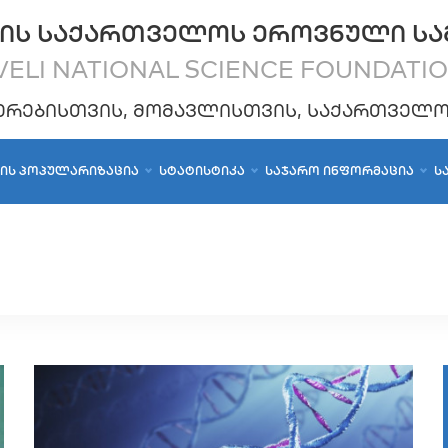
ᲘᲡ ᲡᲐᲥᲐᲠᲗᲕᲔᲚᲝᲡ ᲔᲠᲝᲕᲜᲣᲚᲘ ᲡᲐ
ELI NATIONAL SCIENCE FOUNDATI
ᲔᲠᲔᲑᲘᲡᲗᲕᲘᲡ, ᲛᲝᲛᲐᲕᲚᲘᲡᲗᲕᲘᲡ, ᲡᲐᲥᲐᲠᲗᲕᲔᲚ
ᲑᲘᲡ ᲞᲝᲞᲣᲚᲐᲠᲘᲖᲐᲪᲘᲐ
ᲡᲢᲐᲢᲘᲡᲢᲘᲙᲐ
ᲡᲐᲯᲐᲠᲝ ᲘᲜᲤᲝᲠᲛᲐᲪᲘᲐ
Ს