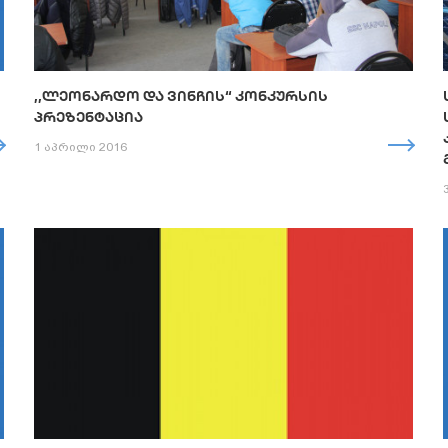
,,ᲚᲔᲝᲜᲐᲠᲓᲝ ᲓᲐ ᲕᲘᲜᲩᲘᲡ“ ᲙᲝᲜᲙᲣᲠᲡᲘᲡ
ᲞᲠᲔᲖᲔᲜᲢᲐᲪᲘᲐ
1 აპრილი 2016