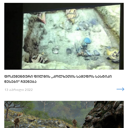
ᲓᲝᲙᲣᲛᲔᲜᲢᲣᲠᲘ ᲤᲘᲚᲛᲘᲡ ,,ᲙᲝᲚᲮᲔᲗᲘᲡ ᲡᲐᲛᲔᲤᲝᲡ ᲡᲐᲡᲢᲘᲙᲘ
ᲬᲔᲡᲔᲑᲘ“ ᲩᲕᲔᲜᲔᲑᲐ
13 აპრილი 2022