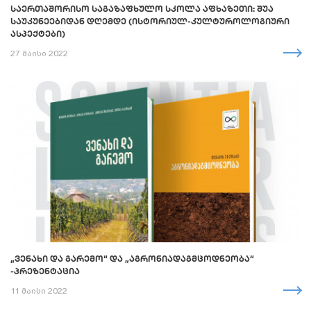
ᲡᲐᲔᲠᲗᲐᲨᲝᲠᲘᲡᲝ ᲡᲐᲒᲐᲖᲐᲤᲮᲣᲚᲝ ᲡᲙᲝᲚᲐ ᲐᲤᲮᲐᲖᲔᲗᲘ: ᲨᲣᲐ
ᲡᲐᲣᲙᲣᲜᲔᲔᲑᲘᲓᲐᲜ ᲓᲦᲔᲛᲓᲔ (ᲘᲡᲢᲝᲠᲘᲣᲚ-ᲙᲣᲚᲢᲣᲠᲝᲚᲝᲒᲘᲣᲠᲘ
ᲐᲡᲞᲔᲥᲢᲔᲑᲘ)
27 მაისი 2022
„ᲕᲔᲜᲐᲮᲘ ᲓᲐ ᲒᲐᲠᲔᲛᲝ“ ᲓᲐ „ᲐᲒᲠᲝᲜᲘᲐᲓᲐᲒᲛᲪᲝᲓᲜᲔᲝᲑᲐ“
-ᲞᲠᲔᲖᲔᲜᲢᲐᲪᲘᲐ
11 მაისი 2022