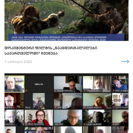
ᲓᲝᲙᲣᲛᲔᲜᲢᲣᲠᲘ ᲤᲘᲚᲛᲘᲡ „ᲜᲔᲐᲜᲓᲔᲠᲢᲐᲚᲔᲚᲔᲑᲘ
ᲡᲐᲥᲐᲠᲗᲕᲔᲚᲝᲨᲘ“ ᲩᲕᲔᲜᲔᲑᲐ
7 აპრილი 2022