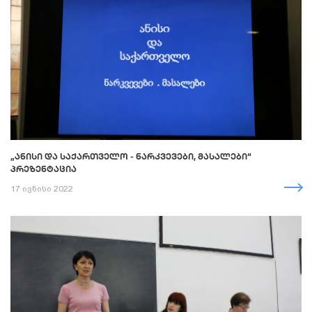
„ᲐᲜᲘᲡᲘ ᲓᲐ ᲡᲐᲥᲐᲠᲗᲕᲔᲚᲝ - ᲜᲐᲠᲙᲕᲔᲕᲔᲑᲘ, ᲛᲐᲡᲐᲚᲔᲑᲘ“
ᲞᲠᲔᲖᲔᲜᲢᲐᲪᲘᲐ
17 ივნისი 2022