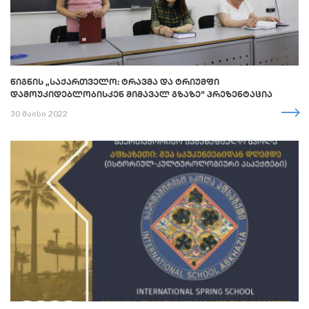
ᲬᲘᲒᲜᲘᲡ „ᲡᲐᲥᲐᲠᲗᲕᲔᲚᲝ: ᲢᲠᲐᲕᲛᲐ ᲓᲐ ᲢᲠᲘᲣᲛᲤᲘ
ᲓᲐᲛᲝᲣᲙᲘᲓᲔᲑᲚᲝᲑᲘᲡᲙᲔᲜ ᲛᲘᲛᲐᲕᲐᲚ ᲒᲖᲐᲖᲔ“ ᲞᲠᲔᲖᲔᲜᲢᲐᲪᲘᲐ
30 მაისი 2022