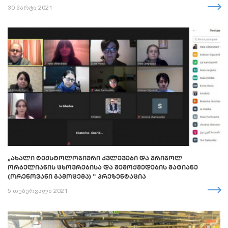
30 მარტი 2021
„ᲐᲮᲐᲚᲘ ᲢᲔᲥᲡᲢᲝᲚᲝᲒᲘᲣᲠᲘ ᲙᲕᲚᲔᲕᲔᲑᲘ ᲓᲐ ᲒᲠᲘᲒᲝᲚ
ᲝᲠᲑᲔᲚᲘᲐᲜᲘᲡ ᲪᲮᲝᲕᲠᲔᲑᲘᲡᲐ ᲓᲐ ᲨᲔᲛᲝᲥᲛᲔᲓᲔᲑᲘᲡ ᲛᲐᲢᲘᲐᲜᲔ
(ᲝᲠᲔᲜᲝᲕᲐᲜᲘ ᲒᲐᲛᲝᲪᲔᲛᲐ) " ᲞᲠᲔᲖᲔᲜᲢᲐᲪᲘᲐ
5 თებერვალი 2021