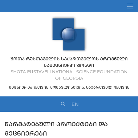
ᲨᲝᲗᲐ ᲠᲣᲡᲗᲐᲕᲔᲚᲘᲡ ᲡᲐᲥᲐᲠᲗᲕᲔᲚᲝᲡ ᲔᲠᲝᲕᲜᲣᲚᲘ
ᲡᲐᲛᲔᲪᲜᲘᲔᲠᲝ ᲤᲝᲜᲓᲘ
SHOTA RUSTAVELI NATIONAL SCIENCE FOUNDATION
OF GEORGIA
ᲛᲔᲪᲜᲘᲔᲠᲔᲑᲘᲡᲗᲕᲘᲡ, ᲛᲝᲛᲐᲕᲚᲘᲡᲗᲕᲘᲡ, ᲡᲐᲥᲐᲠᲗᲕᲔᲚᲝᲡᲗᲕᲘᲡ
EN
ᲬᲐᲠᲛᲐᲢᲔᲑᲣᲚᲘ ᲞᲠᲝᲔᲥᲢᲔᲑᲘ ᲓᲐ
ᲛᲔᲪᲜᲘᲔᲠᲔᲑᲘ