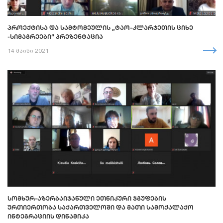
ᲞᲠᲝᲔᲥᲢᲘᲡᲐ ᲓᲐ ᲡᲐᲛᲢᲝᲛᲔᲣᲚᲘᲡ „ᲢᲐᲝ-ᲙᲚᲐᲠᲯᲔᲗᲘᲡ ᲪᲘᲮᲔ
-ᲡᲘᲛᲐᲒᲠᲔᲔᲑᲘ“ ᲞᲠᲔᲖᲔᲜᲢᲐᲪᲘᲐ
14 მაისი 2021
ᲡᲝᲛᲮᲣᲠ-ᲐᲖᲔᲠᲑᲐᲘᲯᲐᲜᲣᲚᲘ ᲔᲗᲜᲘᲙᲣᲠᲘ ᲯᲒᲣᲤᲔᲑᲘᲡ
ᲣᲠᲗᲘᲔᲠᲗᲝᲑᲐ ᲡᲐᲥᲐᲠᲗᲕᲔᲚᲝᲨᲘ ᲓᲐ ᲛᲐᲗᲘ ᲡᲐᲛᲝᲥᲐᲚᲐᲥᲝ
ᲘᲜᲢᲔᲒᲠᲐᲪᲘᲘᲡ ᲓᲘᲜᲐᲛᲘᲙᲐ