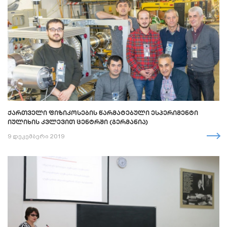
ᲥᲐᲠᲗᲕᲔᲚᲘ ᲤᲘᲖᲘᲙᲝᲡᲔᲑᲘᲡ ᲬᲐᲠᲛᲐᲢᲔᲑᲣᲚᲘ ᲔᲡᲞᲔᲠᲘᲛᲔᲜᲢᲘ
ᲘᲣᲚᲘᲮᲘᲡ ᲙᲕᲚᲔᲕᲘᲗ ᲪᲔᲜᲢᲠᲨᲘ (ᲒᲔᲠᲛᲐᲜᲘᲐ)
9 დეკემბერი 2019