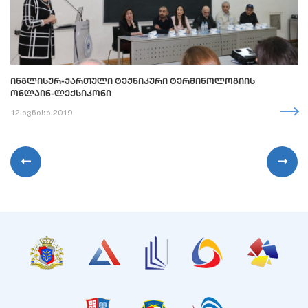
ᲘᲜᲒᲚᲘᲡᲣᲠ-ᲥᲐᲠᲗᲣᲚᲘ ᲢᲔᲥᲜᲘᲙᲣᲠᲘ ᲢᲔᲠᲛᲘᲜᲝᲚᲝᲒᲘᲘᲡ
ᲝᲜᲚᲐᲘᲜ-ᲚᲔᲥᲡᲘᲙᲝᲜᲘ
12 ივნისი 2019