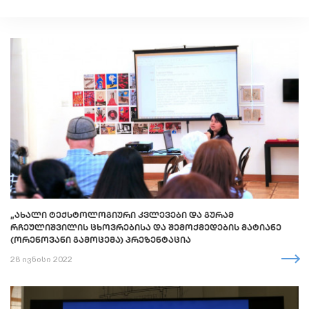
„ᲐᲮᲐᲚᲘ ᲢᲔᲥᲡᲢᲝᲚᲝᲒᲘᲣᲠᲘ ᲙᲕᲚᲔᲕᲔᲑᲘ ᲓᲐ ᲒᲣᲠᲐᲛ
ᲠᲩᲔᲣᲚᲘᲨᲕᲘᲚᲘᲡ ᲪᲮᲝᲕᲠᲔᲑᲘᲡᲐ ᲓᲐ ᲨᲔᲛᲝᲥᲛᲔᲓᲔᲑᲘᲡ ᲛᲐᲢᲘᲐᲜᲔ
(ᲝᲠᲔᲜᲝᲕᲐᲜᲘ ᲒᲐᲛᲝᲪᲔᲛᲐ) ᲞᲠᲔᲖᲔᲜᲢᲐᲪᲘᲐ
28 ივნისი 2022