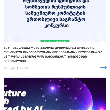
ᲒᲐᲛᲝᲪᲮᲐᲓᲓᲔᲑᲐ ᲠᲣᲡᲗᲐᲕᲔᲚᲘᲡ ᲤᲝᲜᲓᲘᲡᲐ ᲓᲐ ᲡᲝᲛᲮᲔᲗᲘᲡ
ᲠᲔᲡᲞᲣᲑᲚᲘᲙᲘᲡ ᲒᲐᲜᲐᲗᲚᲔᲑᲘᲡ, ᲛᲔᲪᲜᲘᲔᲠᲔᲑᲘᲡ, ᲙᲣᲚᲢᲣᲠᲘᲡᲐ ᲓᲐ
ᲡᲞᲝᲠᲢᲘᲡ ᲡᲐᲛᲘᲜᲘᲡᲢᲠᲝᲡ ᲡᲐᲛᲔᲪᲜᲘᲔᲠᲝ ᲙᲝᲛᲘᲢᲔᲢᲘᲡ
ᲔᲠᲗᲝᲑᲚᲘᲕᲘ ...
15 აგვისტო 2024