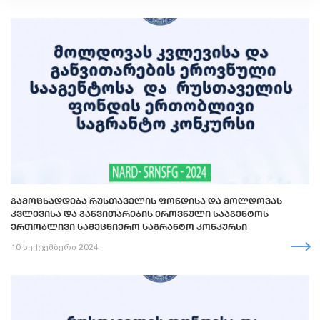
ᲒᲐᲛᲝᲪᲮᲐᲓᲓᲔᲑᲐ ᲠᲣᲡᲗᲐᲕᲔᲚᲘᲡ ᲤᲝᲜᲓᲘᲡᲐ ᲓᲐ ᲛᲝᲚᲓᲝᲕᲐᲡ
ᲙᲕᲚᲔᲕᲘᲡᲐ ᲓᲐ ᲒᲐᲜᲕᲘᲗᲐᲠᲔᲑᲘᲡ ᲔᲠᲝᲕᲜᲣᲚᲘ ᲡᲐᲐᲒᲔᲜᲢᲝᲡ
ᲔᲠᲗᲝᲑᲚᲘᲕᲘ ᲡᲐᲛᲔᲪᲜᲘᲔᲠᲝ ᲡᲐᲒᲠᲐᲜᲢᲝ ᲙᲝᲜᲙᲣᲠᲡᲘ
10 სექტემბერი 2024