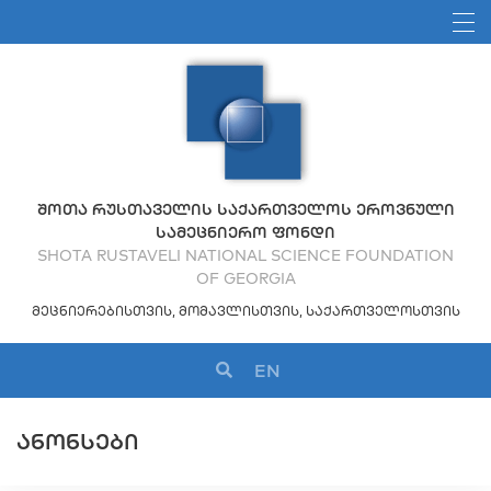
ᲨᲝᲗᲐ ᲠᲣᲡᲗᲐᲕᲔᲚᲘᲡ ᲡᲐᲥᲐᲠᲗᲕᲔᲚᲝᲡ ᲔᲠᲝᲕᲜᲣᲚᲘ
ᲡᲐᲛᲔᲪᲜᲘᲔᲠᲝ ᲤᲝᲜᲓᲘ
SHOTA RUSTAVELI NATIONAL SCIENCE FOUNDATION
OF GEORGIA
ᲛᲔᲪᲜᲘᲔᲠᲔᲑᲘᲡᲗᲕᲘᲡ, ᲛᲝᲛᲐᲕᲚᲘᲡᲗᲕᲘᲡ, ᲡᲐᲥᲐᲠᲗᲕᲔᲚᲝᲡᲗᲕᲘᲡ
EN
ᲐᲜᲝᲜᲡᲔᲑᲘ