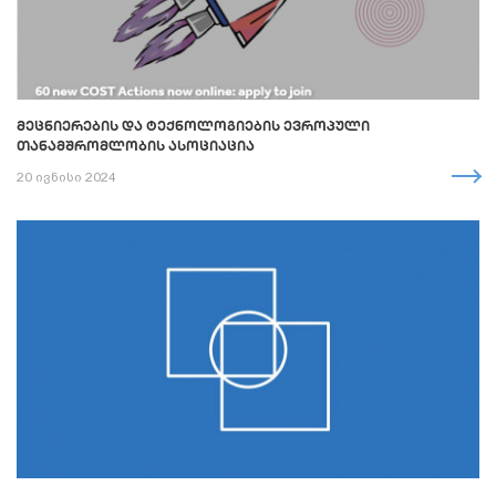
ᲛᲔᲪᲜᲘᲔᲠᲔᲑᲘᲡ ᲓᲐ ᲢᲔᲥᲜᲝᲚᲝᲒᲘᲔᲑᲘᲡ ᲔᲕᲠᲝᲞᲣᲚᲘ
ᲗᲐᲜᲐᲛᲨᲠᲝᲛᲚᲝᲑᲘᲡ ᲐᲡᲝᲪᲘᲐᲪᲘᲐ
20 ივნისი 2024