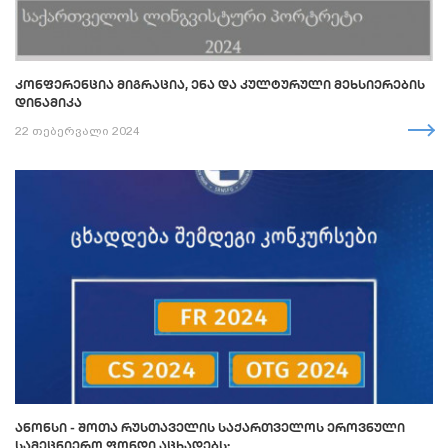
ᲙᲝᲜᲤᲔᲠᲔᲜᲪᲘᲐ ᲛᲘᲒᲠᲐᲪᲘᲐ, ᲔᲜᲐ ᲓᲐ ᲙᲣᲚᲢᲣᲠᲣᲚᲘ ᲛᲔᲮᲡᲘᲔᲠᲔᲑᲘᲡ
ᲓᲘᲜᲐᲛᲘᲙᲐ
22 თებერვალი 2024
ᲐᲜᲝᲜᲡᲘ - ᲨᲝᲗᲐ ᲠᲣᲡᲗᲐᲕᲔᲚᲘᲡ ᲡᲐᲥᲐᲠᲗᲕᲔᲚᲝᲡ ᲔᲠᲝᲕᲜᲣᲚᲘ
ᲡᲐᲛᲔᲪᲜᲘᲔᲠᲝ ᲤᲝᲜᲓᲘ ᲐᲪᲮᲐᲓᲔᲑᲡ: