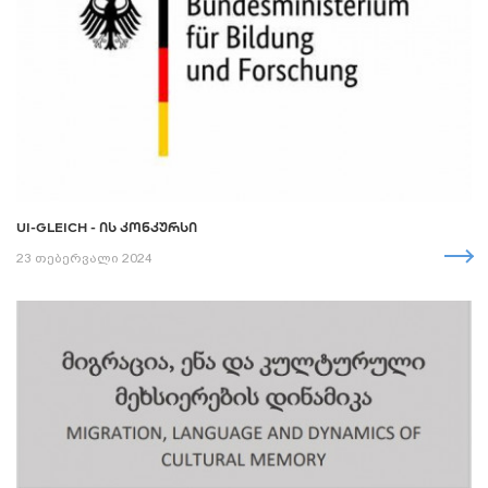
UI-GLEICH - ᲘᲡ ᲙᲝᲜᲙᲣᲠᲡᲘ
23 თებერვალი 2024