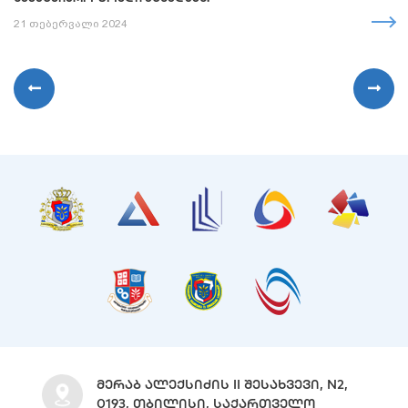
21 თებერვალი 2024
ᲛᲔᲠᲐᲑ ᲐᲚᲔᲥᲡᲘᲫᲘᲡ II ᲨᲔᲡᲐᲮᲕᲔᲕᲘ, N2,
0193, ᲗᲑᲘᲚᲘᲡᲘ, ᲡᲐᲥᲐᲠᲗᲕᲔᲚᲝ