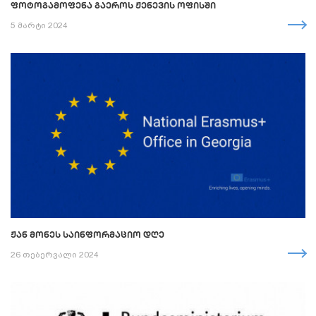
ᲤᲝᲢᲝᲒᲐᲛᲝᲤᲔᲜᲐ ᲒᲐᲔᲠᲝᲡ ᲟᲔᲜᲔᲕᲘᲡ ᲝᲤᲘᲡᲨᲘ
5 მარტი 2024
ᲟᲐᲜ ᲛᲝᲜᲔᲡ ᲡᲐᲘᲜᲤᲝᲠᲛᲐᲪᲘᲝ ᲓᲦᲔ
26 თებერვალი 2024