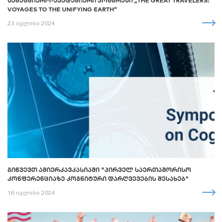
ᲡᲐᲛᲔᲪᲜᲘᲔᲠᲝ-ᲐᲙᲐᲓᲔᲛᲘᲣᲠᲘ ᲙᲝᲜᲒᲠᲔᲡᲘ „THE GREAT TRAVELERS:
VOYAGES TO THE UNIFYING EARTH“
23 ივლისი 2024
ᲒᲘᲬᲕᲔᲕᲗ ᲐᲛᲘᲔᲠᲙᲐᲕᲙᲐᲡᲘᲐᲨᲘ "ᲞᲘᲠᲕᲔᲚ ᲡᲐᲔᲠᲗᲐᲨᲝᲠᲘᲡᲝ
ᲙᲝᲜᲤᲔᲠᲔᲜᲪᲘᲐᲖᲔ ᲙᲝᲒᲜᲘᲢᲣᲠᲘ ᲓᲐᲠᲦᲕᲔᲕᲔᲑᲘᲡ ᲨᲔᲡᲐᲮᲔᲑ"
16 ივლისი 2024