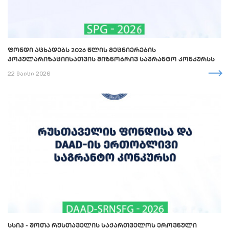
ᲤᲝᲜᲓᲘ ᲐᲪᲮᲐᲓᲔᲑᲡ 2026 ᲬᲚᲘᲡ ᲛᲔᲪᲜᲘᲔᲠᲔᲑᲘᲡ
ᲞᲝᲞᲣᲚᲐᲠᲘᲖᲐᲪᲘᲘᲡᲐᲗᲕᲘᲡ ᲛᲘᲖᲜᲝᲑᲠᲘᲕ ᲡᲐᲒᲠᲐᲜᲢᲝ ᲙᲝᲜᲙᲣᲠᲡᲡ
22 მაისი 2026
ᲡᲡᲘᲞ - ᲨᲝᲗᲐ ᲠᲣᲡᲗᲐᲕᲔᲚᲘᲡ ᲡᲐᲥᲐᲠᲗᲕᲔᲚᲝᲡ ᲔᲠᲝᲕᲜᲣᲚᲘ