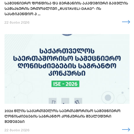
ᲡᲐᲛᲔᲪᲜᲘᲔᲠᲝ ᲤᲝᲜᲓᲘᲡᲐ ᲓᲐ ᲒᲔᲠᲛᲐᲜᲘᲘᲡ ᲐᲙᲐᲓᲔᲛᲘᲣᲠᲘ ᲒᲐᲪᲕᲚᲘᲡ
ᲡᲐᲛᲡᲐᲮᲣᲠᲘᲡ ᲔᲠᲗᲝᲑᲚᲘᲕᲘ „RUSTAVELI-DAAD“- ᲘᲡ
ᲡᲐᲡᲢᲘᲞᲔᲜᲓᲘᲝ Პ ...
22 მაისი 2026
2026 ᲬᲚᲘᲡ ᲡᲐᲥᲐᲠᲗᲕᲔᲚᲝᲡ ᲡᲐᲔᲠᲗᲐᲨᲝᲠᲘᲡᲝ ᲡᲐᲛᲔᲪᲜᲘᲔᲠᲝ
ᲦᲝᲜᲘᲡᲫᲘᲔᲑᲔᲑᲘᲡ ᲡᲐᲒᲠᲐᲜᲢᲝ ᲙᲝᲜᲙᲣᲠᲡᲘᲡ ᲨᲣᲐᲚᲔᲓᲣᲠᲘ
ᲨᲔᲓᲔᲒᲔᲑᲘ
22 მაისი 2026