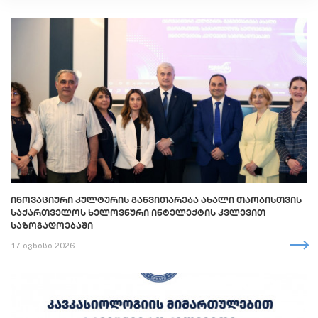
ᲘᲜᲝᲕᲐᲪᲘᲣᲠᲘ ᲙᲣᲚᲢᲣᲠᲘᲡ ᲒᲐᲜᲕᲘᲗᲐᲠᲔᲑᲐ ᲐᲮᲐᲚᲘ ᲗᲐᲝᲑᲘᲡᲗᲕᲘᲡ
ᲡᲐᲥᲐᲠᲗᲕᲔᲚᲝᲡ ᲮᲔᲚᲝᲕᲜᲣᲠᲘ ᲘᲜᲢᲔᲚᲔᲥᲢᲘᲡ ᲙᲕᲚᲔᲕᲘᲗ
ᲡᲐᲖᲝᲒᲐᲓᲝᲔᲑᲐᲨᲘ
17 ივნისი 2026