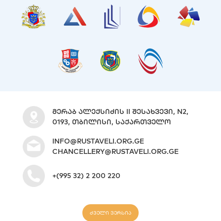
ᲛᲔᲠᲐᲑ ᲐᲚᲔᲥᲡᲘᲫᲘᲡ II ᲨᲔᲡᲐᲮᲕᲔᲕᲘ, N2,
0193, ᲗᲑᲘᲚᲘᲡᲘ, ᲡᲐᲥᲐᲠᲗᲕᲔᲚᲝ
INFO@RUSTAVELI.ORG.GE
CHANCELLERY@RUSTAVELI.ORG.GE
+(995 32) 2 200 220
ძველი ვერსია