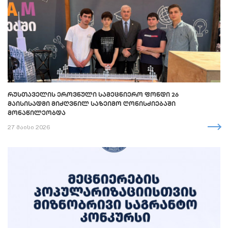
ᲠᲣᲡᲗᲐᲕᲔᲚᲘᲡ ᲔᲠᲝᲕᲜᲣᲚᲘ ᲡᲐᲛᲔᲪᲜᲘᲔᲠᲝ ᲤᲝᲜᲓᲘ 26
ᲛᲐᲘᲡᲘᲡᲐᲓᲛᲘ ᲛᲘᲫᲦᲕᲜᲘᲚ ᲡᲐᲖᲔᲘᲛᲝ ᲦᲝᲜᲘᲡᲫᲘᲔᲑᲐᲨᲘ
ᲛᲝᲜᲐᲬᲘᲚᲔᲝᲑᲓᲐ
27 მაისი 2026