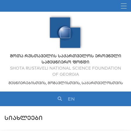
ᲨᲝᲗᲐ ᲠᲣᲡᲗᲐᲕᲔᲚᲘᲡ ᲡᲐᲥᲐᲠᲗᲕᲔᲚᲝᲡ ᲔᲠᲝᲕᲜᲣᲚᲘ
ᲡᲐᲛᲔᲪᲜᲘᲔᲠᲝ ᲤᲝᲜᲓᲘ
SHOTA RUSTAVELI NATIONAL SCIENCE FOUNDATION
OF GEORGIA
ᲛᲔᲪᲜᲘᲔᲠᲔᲑᲘᲡᲗᲕᲘᲡ, ᲛᲝᲛᲐᲕᲚᲘᲡᲗᲕᲘᲡ, ᲡᲐᲥᲐᲠᲗᲕᲔᲚᲝᲡᲗᲕᲘᲡ
EN
ᲡᲘᲐᲮᲚᲔᲔᲑᲘ