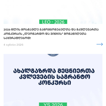
2026 ᲬᲚᲘᲡ ᲛᲝᲡᲬᲐᲕᲚᲔ ᲒᲐᲛᲝᲛᲒᲝᲜᲔᲑᲔᲚᲗᲐ ᲓᲐ ᲛᲙᲕᲚᲔᲕᲐᲠᲗᲐ
ᲙᲝᲜᲙᲣᲠᲡᲘᲡ „ᲚᲔᲝᲜᲐᲠᲓᲝ ᲓᲐ ᲕᲘᲜᲩᲘᲡ“ ᲛᲝᲜᲐᲬᲘᲚᲔᲗᲐ
ᲡᲐᲧᲣᲠᲐᲓᲦᲔᲑᲝᲓ!
4 ივნისი 2026