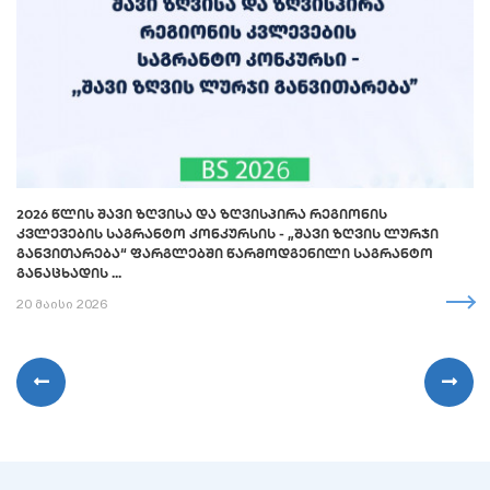
2026 ᲬᲚᲘᲡ ᲨᲐᲕᲘ ᲖᲦᲕᲘᲡᲐ ᲓᲐ ᲖᲦᲕᲘᲡᲞᲘᲠᲐ ᲠᲔᲒᲘᲝᲜᲘᲡ
ᲙᲕᲚᲔᲕᲔᲑᲘᲡ ᲡᲐᲒᲠᲐᲜᲢᲝ ᲙᲝᲜᲙᲣᲠᲡᲘᲡ - „ᲨᲐᲕᲘ ᲖᲦᲕᲘᲡ ᲚᲣᲠᲯᲘ
ᲒᲐᲜᲕᲘᲗᲐᲠᲔᲑᲐ“ ᲤᲐᲠᲒᲚᲔᲑᲨᲘ ᲬᲐᲠᲛᲝᲓᲒᲔᲜᲘᲚᲘ ᲡᲐᲒᲠᲐᲜᲢᲝ
ᲒᲐᲜᲐᲪᲮᲐᲓᲘᲡ ...
20 მაისი 2026