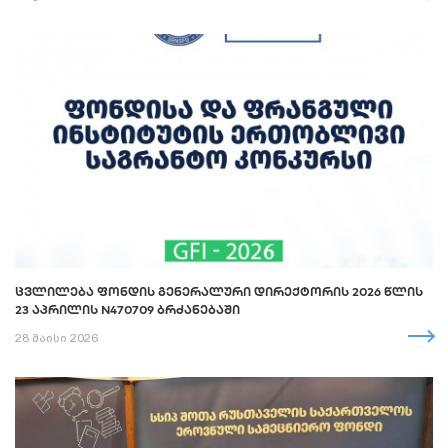
ᲪᲕᲚᲘᲚᲔᲑᲐ ᲤᲝᲜᲓᲘᲡ ᲒᲔᲜᲔᲠᲐᲚᲣᲠᲘ ᲓᲘᲠᲔᲥᲢᲝᲠᲘᲡ 2026 ᲬᲚᲘᲡ
23 ᲐᲞᲠᲘᲚᲘᲡ N470709 ᲑᲠᲫᲐᲜᲔᲑᲐᲨᲘ
28 მაისი 2026