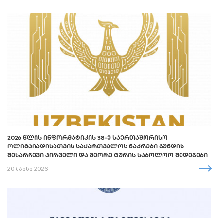
2026 ᲬᲚᲘᲡ ᲘᲜᲤᲝᲠᲛᲐᲢᲘᲙᲘᲡ 38-Ე ᲡᲐᲔᲠᲗᲐᲨᲝᲠᲘᲡᲝ
ᲝᲚᲘᲛᲞᲘᲐᲓᲘᲡᲐᲗᲕᲘᲡ ᲡᲐᲥᲐᲠᲗᲕᲔᲚᲝᲡ ᲜᲐᲙᲠᲔᲑᲘ ᲒᲣᲜᲓᲘᲡ
ᲨᲔᲡᲐᲠᲩᲔᲕᲘ ᲞᲘᲠᲕᲔᲚᲘ ᲓᲐ ᲛᲔᲝᲠᲔ ᲢᲣᲠᲘᲡ ᲡᲐᲑᲝᲚᲝᲝ ᲨᲔᲓᲔᲒᲔᲑᲘ
20 მაისი 2026