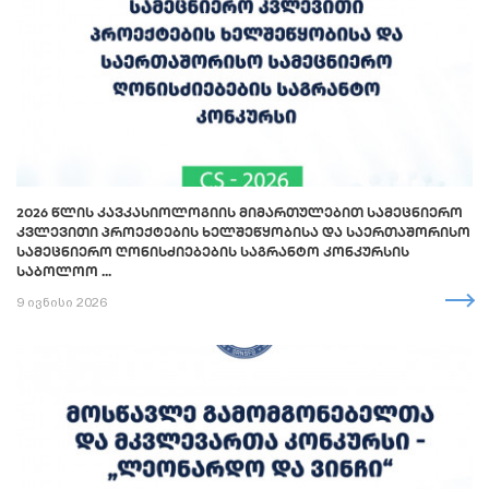
2026 ᲬᲚᲘᲡ ᲙᲐᲕᲙᲐᲡᲘᲝᲚᲝᲒᲘᲘᲡ ᲛᲘᲛᲐᲠᲗᲣᲚᲔᲑᲘᲗ ᲡᲐᲛᲔᲪᲜᲘᲔᲠᲝ
ᲙᲕᲚᲔᲕᲘᲗᲘ ᲞᲠᲝᲔᲥᲢᲔᲑᲘᲡ ᲮᲔᲚᲨᲔᲬᲧᲝᲑᲘᲡᲐ ᲓᲐ ᲡᲐᲔᲠᲗᲐᲨᲝᲠᲘᲡᲝ
ᲡᲐᲛᲔᲪᲜᲘᲔᲠᲝ ᲦᲝᲜᲘᲡᲫᲘᲔᲑᲔᲑᲘᲡ ᲡᲐᲒᲠᲐᲜᲢᲝ ᲙᲝᲜᲙᲣᲠᲡᲘᲡ
ᲡᲐᲑᲝᲚᲝᲝ ...
9 ივნისი 2026