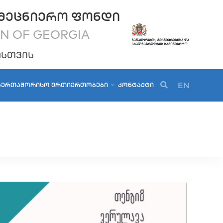
ᲛᲔᲪᲜᲘᲔᲠᲝ ᲤᲝᲜᲓᲘ
ON OF GEORGIA
ᲝᲡᲗᲕᲘᲡ
EN
ᲐᲔᲠᲗᲐᲨᲝᲠᲘᲡᲝ ᲣᲠᲗᲘᲔᲠᲗᲝᲑᲔᲑᲘ
ᲙᲝᲜᲢᲐᲥᲢᲘ