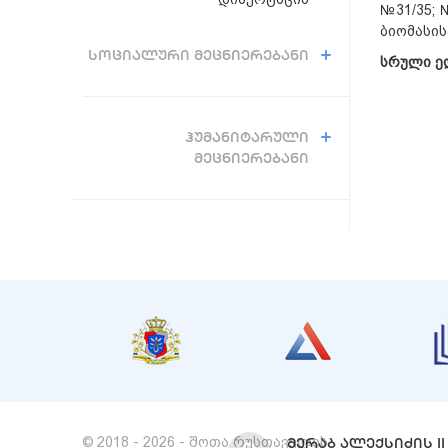
№31/35; 
ბიომასის
ᲡᲝᲪᲘᲐᲚᲣᲠᲘ ᲛᲔᲪᲜᲘᲔᲠᲔᲑᲐᲜᲘ
სრული ე
ᲰᲣᲛᲐᲜᲘᲢᲐᲠᲣᲚᲘ
ᲛᲔᲪᲜᲘᲔᲠᲔᲑᲐᲜᲘ
© 2018 - 2026 - შოთა რუსთაველის
ᲛᲔᲠᲐᲑ ᲐᲚᲔᲥᲡᲘᲫᲘᲡ II 