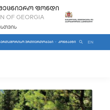
ᲛᲔᲪᲜᲘᲔᲠᲝ ᲤᲝᲜᲓᲘ
ON OF GEORGIA
ᲝᲡᲗᲕᲘᲡ
EN
ᲐᲔᲠᲗᲐᲨᲝᲠᲘᲡᲝ ᲣᲠᲗᲘᲔᲠᲗᲝᲑᲔᲑᲘ
ᲙᲝᲜᲢᲐᲥᲢᲘ