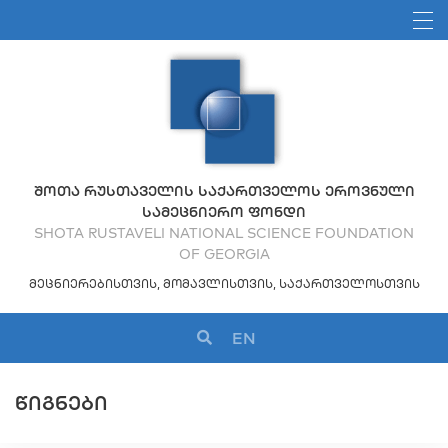
ᲨᲝᲗᲐ ᲠᲣᲡᲗᲐᲕᲔᲚᲘᲡ ᲡᲐᲥᲐᲠᲗᲕᲔᲚᲝᲡ ᲔᲠᲝᲕᲜᲣᲚᲘ
ᲡᲐᲛᲔᲪᲜᲘᲔᲠᲝ ᲤᲝᲜᲓᲘ
SHOTA RUSTAVELI NATIONAL SCIENCE FOUNDATION
OF GEORGIA
ᲛᲔᲪᲜᲘᲔᲠᲔᲑᲘᲡᲗᲕᲘᲡ, ᲛᲝᲛᲐᲕᲚᲘᲡᲗᲕᲘᲡ, ᲡᲐᲥᲐᲠᲗᲕᲔᲚᲝᲡᲗᲕᲘᲡ
EN
ᲬᲘᲒᲜᲔᲑᲘ