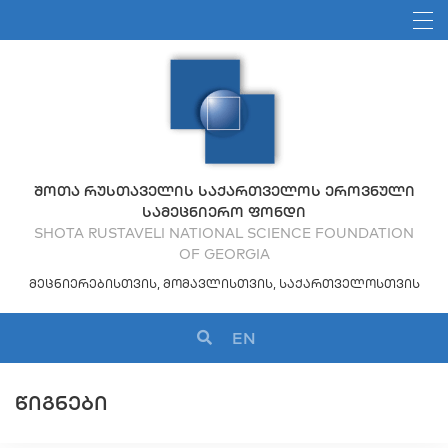
ᲨᲝᲗᲐ ᲠᲣᲡᲗᲐᲕᲔᲚᲘᲡ ᲡᲐᲥᲐᲠᲗᲕᲔᲚᲝᲡ ᲔᲠᲝᲕᲜᲣᲚᲘ
ᲡᲐᲛᲔᲪᲜᲘᲔᲠᲝ ᲤᲝᲜᲓᲘ
SHOTA RUSTAVELI NATIONAL SCIENCE FOUNDATION
OF GEORGIA
ᲛᲔᲪᲜᲘᲔᲠᲔᲑᲘᲡᲗᲕᲘᲡ, ᲛᲝᲛᲐᲕᲚᲘᲡᲗᲕᲘᲡ, ᲡᲐᲥᲐᲠᲗᲕᲔᲚᲝᲡᲗᲕᲘᲡ
EN
ᲬᲘᲒᲜᲔᲑᲘ