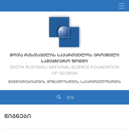
ᲨᲝᲗᲐ ᲠᲣᲡᲗᲐᲕᲔᲚᲘᲡ ᲡᲐᲥᲐᲠᲗᲕᲔᲚᲝᲡ ᲔᲠᲝᲕᲜᲣᲚᲘ
ᲡᲐᲛᲔᲪᲜᲘᲔᲠᲝ ᲤᲝᲜᲓᲘ
SHOTA RUSTAVELI NATIONAL SCIENCE FOUNDATION
OF GEORGIA
ᲛᲔᲪᲜᲘᲔᲠᲔᲑᲘᲡᲗᲕᲘᲡ, ᲛᲝᲛᲐᲕᲚᲘᲡᲗᲕᲘᲡ, ᲡᲐᲥᲐᲠᲗᲕᲔᲚᲝᲡᲗᲕᲘᲡ
EN
ᲬᲘᲒᲜᲔᲑᲘ