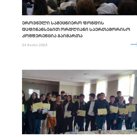
ᲔᲠᲝᲕᲜᲣᲚᲘ ᲡᲐᲛᲔᲪᲜᲘᲔᲠᲝ ᲤᲝᲜᲓᲘᲡ
ᲓᲐᲤᲘᲜᲐᲜᲡᲔᲑᲘᲗ ᲝᲠᲓᲦᲘᲐᲜᲘ ᲡᲐᲔᲠᲗᲐᲨᲝᲠᲘᲡᲝ
ᲙᲝᲜᲤᲔᲠᲔᲜᲪᲘᲐ ᲒᲐᲘᲛᲐᲠᲗᲐ
24 მაისი 2024