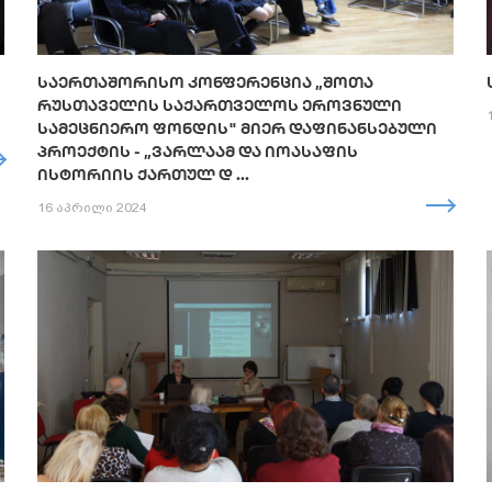
ᲡᲐᲔᲠᲗᲐᲨᲝᲠᲘᲡᲝ ᲙᲝᲜᲤᲔᲠᲔᲜᲪᲘᲐ „ᲨᲝᲗᲐ
ᲠᲣᲡᲗᲐᲕᲔᲚᲘᲡ ᲡᲐᲥᲐᲠᲗᲕᲔᲚᲝᲡ ᲔᲠᲝᲕᲜᲣᲚᲘ
ᲡᲐᲛᲔᲪᲜᲘᲔᲠᲝ ᲤᲝᲜᲓᲘᲡ" ᲛᲘᲔᲠ ᲓᲐᲤᲘᲜᲐᲜᲡᲔᲑᲣᲚᲘ
ᲞᲠᲝᲔᲥᲢᲘᲡ - „ᲕᲐᲠᲚᲐᲐᲛ ᲓᲐ ᲘᲝᲐᲡᲐᲤᲘᲡ
ᲘᲡᲢᲝᲠᲘᲘᲡ ᲥᲐᲠᲗᲣᲚ Დ ...
16 აპრილი 2024