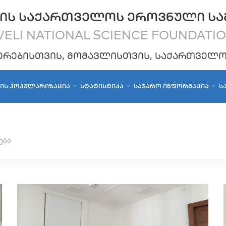
ᲘᲡ ᲡᲐᲥᲐᲠᲗᲕᲔᲚᲝᲡ ᲔᲠᲝᲕᲜᲣᲚᲘ ᲡᲐ
ELI NATIONAL SCIENCE FOUNDATI
ᲔᲠᲔᲑᲘᲡᲗᲕᲘᲡ, ᲛᲝᲛᲐᲕᲚᲘᲡᲗᲕᲘᲡ, ᲡᲐᲥᲐᲠᲗᲕᲔᲚ
ᲑᲘᲡ ᲞᲝᲞᲣᲚᲐᲠᲘᲖᲐᲪᲘᲐ
ᲡᲢᲐᲢᲘᲡᲢᲘᲙᲐ
ᲡᲐᲯᲐᲠᲝ ᲘᲜᲤᲝᲠᲛᲐᲪᲘᲐ
Ს
ები