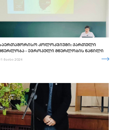
ᲡᲐᲔᲠᲗᲐᲨᲝᲠᲘᲡᲝ ᲙᲝᲚᲝᲙᲕᲘᲣᲛᲘ: ᲥᲐᲠᲗᲣᲚᲘ
ᲛᲬᲔᲠᲚᲝᲑᲐ - ᲔᲕᲠᲝᲞᲣᲚᲘ ᲛᲬᲔᲠᲚᲝᲑᲘᲡ ᲜᲐᲬᲘᲚᲘ
31 მაისი 2024