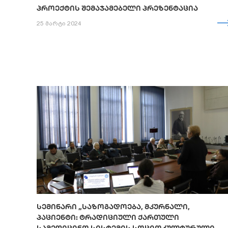
ᲞᲠᲝᲔᲥᲢᲘᲡ ᲨᲔᲛᲐᲯᲐᲛᲔᲑᲔᲚᲘ ᲞᲠᲔᲖᲔᲜᲢᲐᲪᲘᲐ
25 მარტი 2024
ᲡᲔᲛᲘᲜᲐᲠᲘ „ᲡᲐᲖᲝᲒᲐᲓᲝᲔᲑᲐ, ᲛᲙᲣᲠᲜᲐᲚᲘ,
ᲞᲐᲪᲘᲔᲜᲢᲘ: ᲢᲠᲐᲓᲘᲪᲘᲣᲚᲘ ᲥᲐᲠᲗᲣᲚᲘ