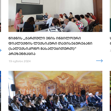
ᲬᲘᲒᲜᲘᲡ „ᲥᲐᲠᲗᲣᲚᲘ ᲔᲜᲘᲡ ᲘᲜᲒᲘᲚᲝᲣᲠᲘ
ᲓᲘᲐᲚᲔᲥᲢᲘᲡ ᲚᲔᲥᲡᲘᲙᲣᲠᲘ ᲗᲐᲕᲘᲡᲔᲑᲣᲠᲔᲑᲐᲜᲘ
(ᲡᲐᲚᲔᲥᲡᲘᲙᲝᲜᲝ ᲛᲐᲡᲐᲚᲔᲑᲘᲗᲣᲠᲗ)“
ᲞᲠᲔᲖᲔᲜᲢᲐᲪᲘᲐ
19 ივნისი 2024