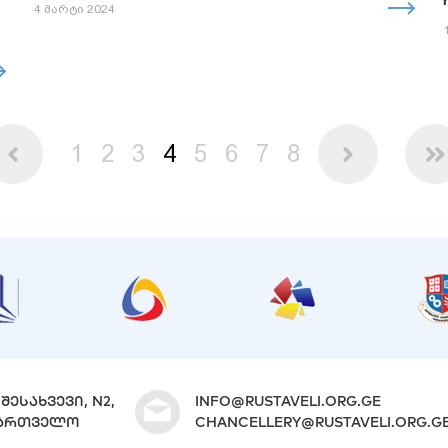
4 მარტი 2024
1
2
3
4
5
6
7
8
ᲨᲔᲡᲐᲮᲕᲔᲕᲘ, N2,
INFO@RUSTAVELI.ORG.GE
ᲐᲥᲐᲠᲗᲕᲔᲚᲝ
CHANCELLERY@RUSTAVELI.ORG.G