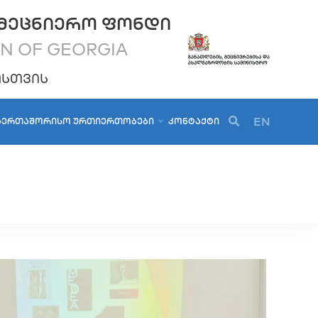
ᲛᲔᲪᲜᲘᲔᲠᲝ ᲤᲝᲜᲓᲘ
ON OF GEORGIA
ᲝᲡᲗᲕᲘᲡ
EN
ᲐᲔᲠᲗᲐᲨᲝᲠᲘᲡᲝ ᲣᲠᲗᲘᲔᲠᲗᲝᲑᲔᲑᲘ
ᲙᲝᲜᲢᲐᲥᲢᲘ